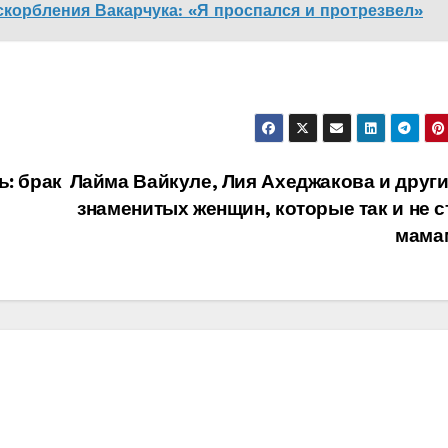
скорбления Вакарчука: «Я проспался и протрезвел»
ь: брак
Лайма Вайкуле, Лия Ахеджакова и другие
знаменитых женщин, которые так и не с
мама