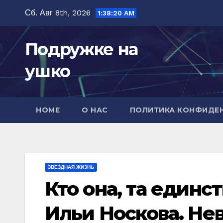
Перейти
Сб. Авг 8th, 2026
1:38:22 AM
к
содержимому
Подружке на
ушко
HOME
О НАС
ПОЛИТИКА КОНФИДЕ
ЗВЕЗДНАЯ ЖИЗНЬ
Кто она, та единс
Ильи Носкова. Нев