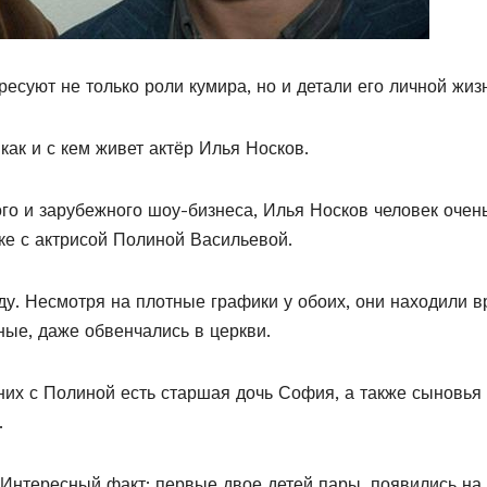
есуют не только роли кумира, но и детали его личной жиз
как и с кем живет актёр Илья Носков.
ого и зарубежного шоу-бизнеса, Илья Носков человек очен
аке с актрисой Полиной Васильевой.
у. Несмотря на плотные графики у обоих, они находили 
зные, даже обвенчались в церкви.
них с Полиной есть старшая дочь София, а также сыновья
.
Интересный факт: первые двое детей пары, появились на 