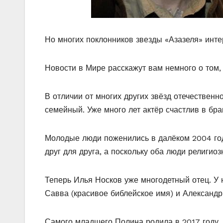
Но многих поклонников звезды «Азазеля» интер
Новости в Мире расскажут вам немного о том, 
В отличии от многих других звёзд отечественн
семейный. Уже много лет актёр счастлив в бр
Молодые люди поженились в далёком 2004 год
друг для друга, а поскольку оба люди религио
Теперь Илья Носков уже многодетный отец. У 
Савва (красивое библейское имя) и Александр
Самого младшего Полина родила в 2017 году. 