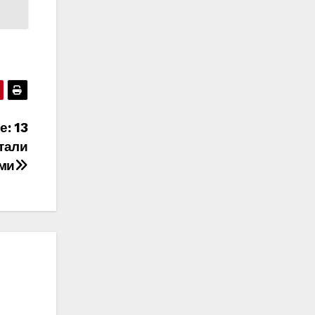
: 13
тали
ми