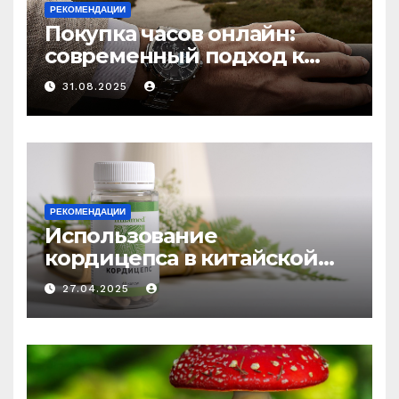
РЕКОМЕНДАЦИИ
Покупка часов онлайн:
современный подход к
выбору аксессуаров
31.08.2025
РЕКОМЕНДАЦИИ
Использование
кордицепса в китайской
медицине: природное
27.04.2025
средство против усталости
и истощения