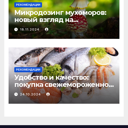
РЕКОМЕНДАЦИИ
Микродозинг мухоморов:
новый взгляд на
психоделику
18.11.2024
РЕКОМЕНДАЦИИ
Удобство и качество:
покупка свежемороженной
рыбы онлайн
24.10.2024