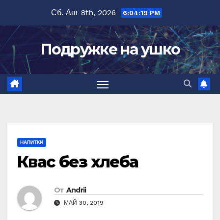
Перейти
Сб. Авг 8th, 2026
6:04:19 PM
к
содержимому
Подружке на ушко
НАПИТКИ
Квас без хлеба
От
Andrii
МАЙ 30, 2019