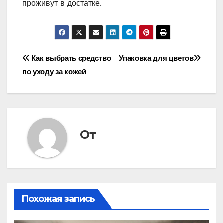
проживут в достатке.
Навигация
Как выбрать средство
Упаковка для цветов
по уходу за кожей
по
записям
От
Похожая запись