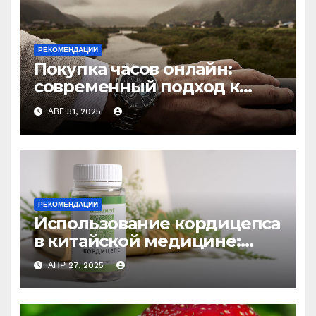
РЕКОМЕНДАЦИИ
Покупка часов онлайн:
современный подход к
выбору аксессуаров
АВГ 31, 2025
РЕКОМЕНДАЦИИ
Использование кордицепса
в китайской медицине:
природное средство
АПР 27, 2025
против усталости и
истощения