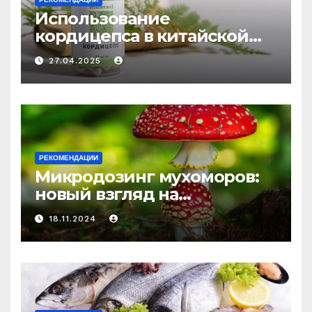
Использование
кордицепса в китайской
медицине: природное
27.04.2025
средство против усталости
и истощения
РЕКОМЕНДАЦИИ
Микродозинг мухоморов:
новый взгляд на
психоделику
18.11.2024