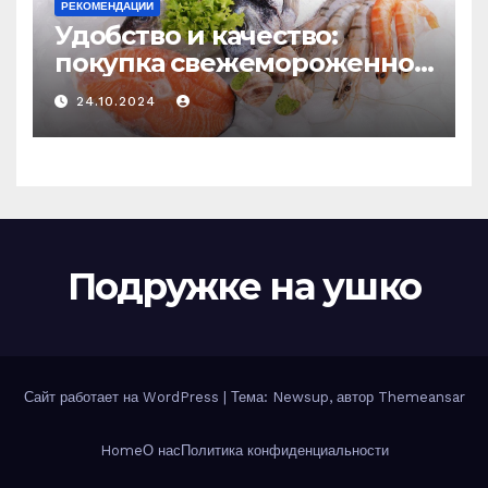
РЕКОМЕНДАЦИИ
Удобство и качество:
покупка свежемороженной
рыбы онлайн
24.10.2024
Подружке на ушко
Сайт работает на WordPress
|
Тема: Newsup, автор
Themeansar
Home
О нас
Политика конфиденциальности