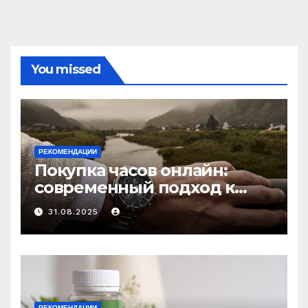
You missed
РЕКОМЕНДАЦИИ
Покупка часов онлайн:
современный подход к
выбору аксессуаров
31.08.2025
РЕКОМЕНДАЦИИ