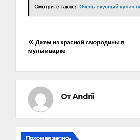
Смотрите также:
Очень вкусный кулич н
Навигация
Джем из красной смородины в
мультиварке
по
записям
От
Andrii
Похожая запись