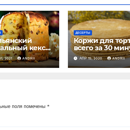
Ы
ДЕСЕРТЫ
льянский
Коржи для тор
хальный кекс
всего за 30 мин
еттоне
1, 2021
ANDRII
АПР 15, 2020
ANDRII
трый рецепт).
овлю
тоянно!
ьные поля помечены
*