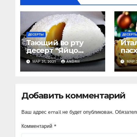
ДЕСЕРТЫ
ДЕСЕРТ
Тающий во рту
Ита
десерт “Яйцо
пас
страуса”:
Пан
МАР 31, 2021
ANDRII
МАР 3
удивительно
(быс
легко приготовить
Гот
пос
Добавить комментарий
Ваш адрес email не будет опубликован.
Обязател
Комментарий
*