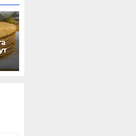
та
ут