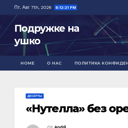
Перейти
Пт. Авг 7th, 2026
8:12:22 PM
к
содержимому
Подружке на
ушко
HOME
О НАС
ПОЛИТИКА КОНФИДЕ
ДЕСЕРТЫ
«Нутелла» без ор
От
Andrii