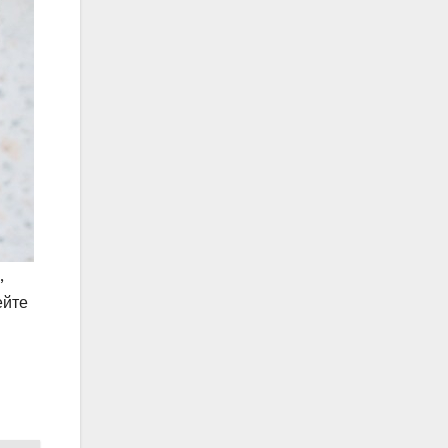
,
ейте