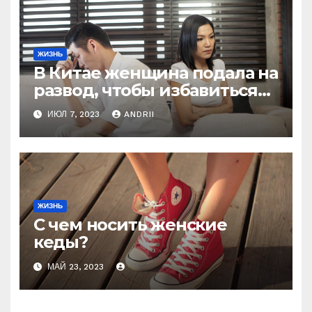
ЖИЗНЬ
В Китае женщина подала на
развод, чтобы избавиться
от мужа-деспота, который
ИЮЛ 7, 2023
ANDRII
заставлял её рожать 6 раз,
чтобы получить
наследника
ЖИЗНЬ
С чем носить женские
кеды?
МАЙ 23, 2023