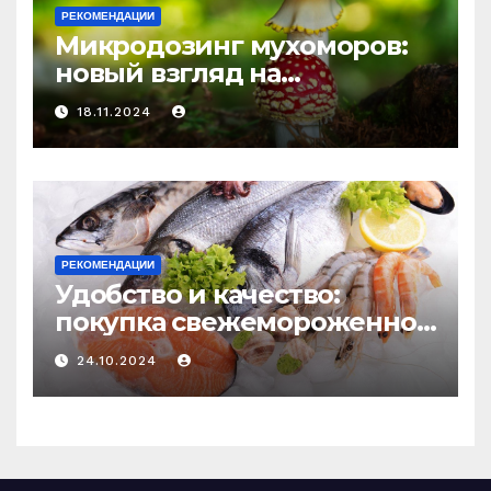
РЕКОМЕНДАЦИИ
Микродозинг мухоморов:
новый взгляд на
психоделику
18.11.2024
РЕКОМЕНДАЦИИ
Удобство и качество:
покупка свежемороженной
рыбы онлайн
24.10.2024