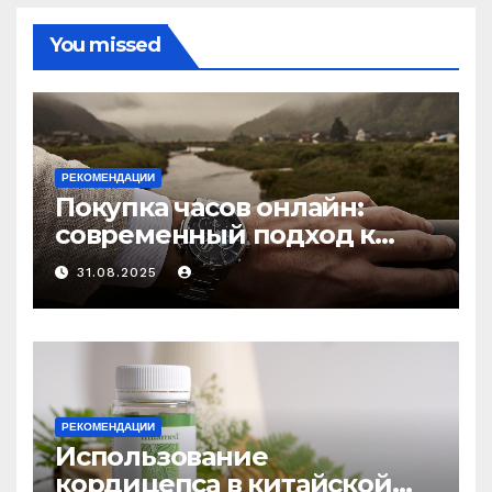
You missed
РЕКОМЕНДАЦИИ
Покупка часов онлайн:
современный подход к
выбору аксессуаров
31.08.2025
РЕКОМЕНДАЦИИ
Использование
кордицепса в китайской