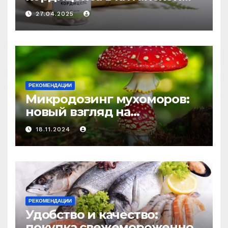
медицине: природное
27.04.2025
средство против усталости
и истощения
РЕКОМЕНДАЦИИ
Микродозинг мухоморов:
новый взгляд на
психоделику
18.11.2024
РЕКОМЕНДАЦИИ
Удобство и качество:
покупка свежемороженной