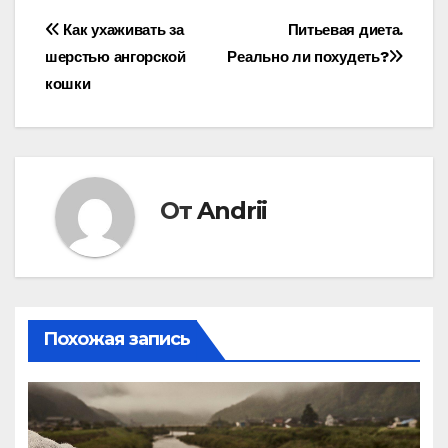
Навигация
Как ухаживать за
Питьевая диета.
шерстью ангорской
Реально ли похудеть?
по
кошки
записям
От
Andrii
Похожая запись