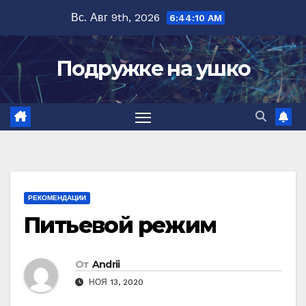
Перейти
Вс. Авг 9th, 2026
6:44:11 AM
к
содержимому
Подружке на ушко
РЕКОМЕНДАЦИИ
Питьевой режим
От
Andrii
НОЯ 13, 2020