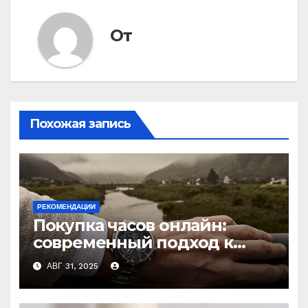
От
Похожая запись
РЕКОМЕНДАЦИИ
Покупка часов онлайн:
современный подход к
выбору аксессуаров
АВГ 31, 2025