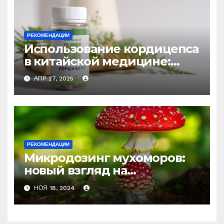
РЕКОМЕНДАЦИИ
Использование кордицепса
в китайской медицине:
природное средство
АПР 27, 2025
против усталости и
истощения
РЕКОМЕНДАЦИИ
Микродозинг мухоморов:
новый взгляд на
психоделику
НОЯ 18, 2024