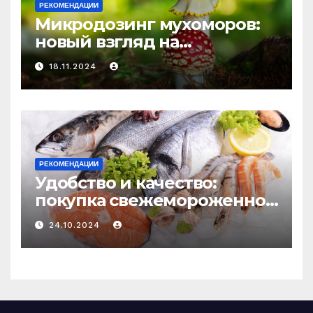
РЕКОМЕНДАЦИИ
Микродозинг мухоморов:
новый взгляд на
психоделику
18.11.2024
РЕКОМЕНДАЦИИ
Удобство и качество:
покупка свежемороженной
рыбы онлайн
24.10.2024