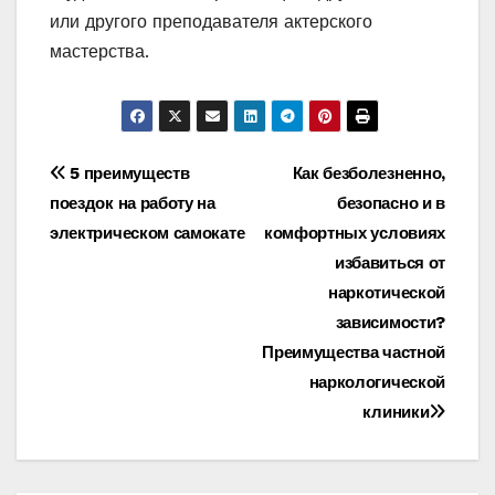
или другого преподавателя актерского
мастерства.
Навигация
5 преимуществ
Как безболезненно,
поездок на работу на
безопасно и в
по
электрическом самокате
комфортных условиях
записям
избавиться от
наркотической
зависимости?
Преимущества частной
наркологической
клиники