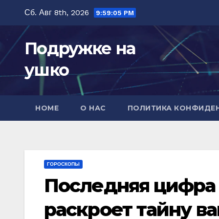
Перейти
Сб. Авг 8th, 2026
9:59:06 PM
к
содержимому
Подружке на
ушко
HOME
О НАС
ПОЛИТИКА КОНФИДЕ
ГОРОСКОПЫ
Последняя цифра
раскроет тайну в