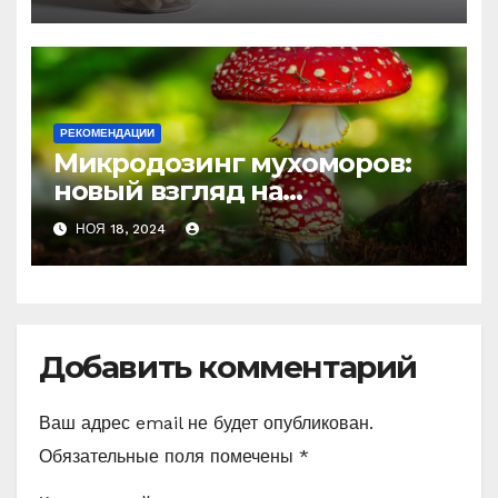
против усталости и
истощения
РЕКОМЕНДАЦИИ
Микродозинг мухоморов:
новый взгляд на
психоделику
НОЯ 18, 2024
Добавить комментарий
Ваш адрес email не будет опубликован.
Обязательные поля помечены
*