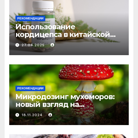
РЕКОМЕНДАЦИИ
Использование
кордицепса в китайской
медицине: природное
27.04.2025
средство против усталости
и истощения
РЕКОМЕНДАЦИИ
Микродозинг мухоморов:
новый взгляд на
психоделику
18.11.2024