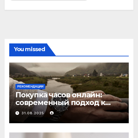
You missed
РЕКОМЕНДАЦИИ
Покупка часов онлайн:
современный подход к
выбору аксессуаров
31.08.2025