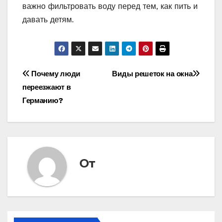
важно фильтровать воду перед тем, как пить и
давать детям.
Навигация
Почему люди
Виды решеток на окна
переезжают в
по
Германию?
записям
От