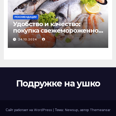
РЕКОМЕНДАЦИИ
Удобство и качество:
покупка свежемороженной
рыбы онлайн
24.10.2024
Подружке на ушко
Сайт работает на WordPress
|
Тема: Newsup, автор
Themeansar