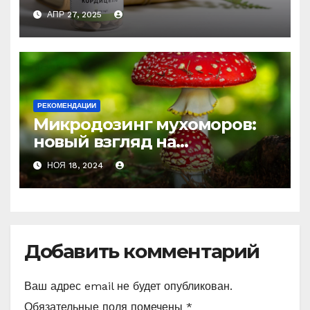
природное средство
АПР 27, 2025
против усталости и
истощения
РЕКОМЕНДАЦИИ
Микродозинг мухоморов:
новый взгляд на
психоделику
НОЯ 18, 2024
Добавить комментарий
Ваш адрес email не будет опубликован.
Обязательные поля помечены
*