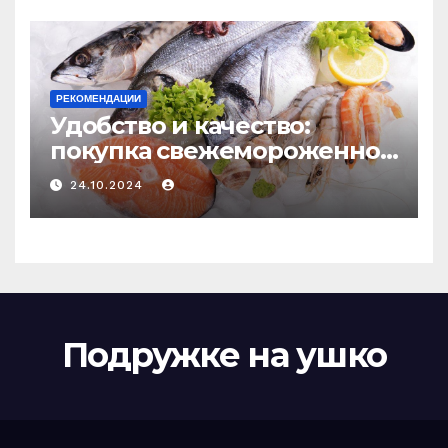
РЕКОМЕНДАЦИИ
Удобство и качество:
покупка свежемороженной
рыбы онлайн
24.10.2024
Подружке на ушко