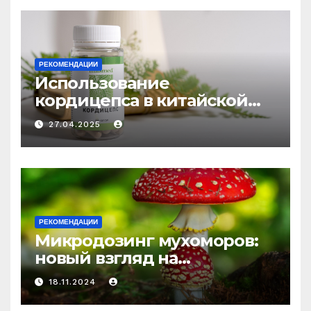
РЕКОМЕНДАЦИИ
Использование
кордицепса в китайской
медицине: природное
27.04.2025
средство против усталости
и истощения
РЕКОМЕНДАЦИИ
Микродозинг мухоморов:
новый взгляд на
психоделику
18.11.2024