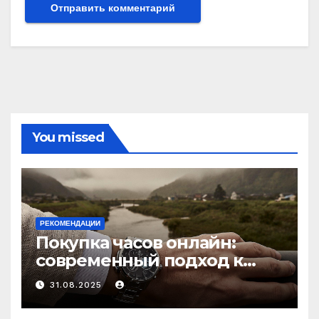
You missed
РЕКОМЕНДАЦИИ
Покупка часов онлайн:
современный подход к
выбору аксессуаров
31.08.2025