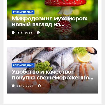
РЕКОМЕНДАЦИИ
Микродозинг мухоморов:
новый взгляд на
психоделику
18.11.2024
РЕКОМЕНДАЦИИ
Удобство и качество:
покупка свежемороженной
рыбы онлайн
24.10.2024