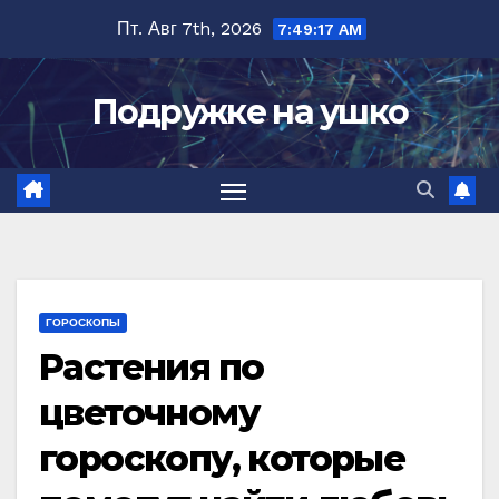
Перейти
Пт. Авг 7th, 2026
7:49:18 AM
к
содержимому
Подружке на ушко
ГОРОСКОПЫ
Растения по
цветочному
гороскопу, которые