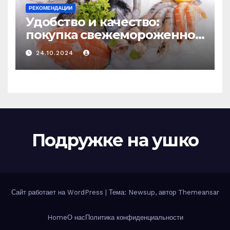
РЕКОМЕНДАЦИИ
Удобство и качество:
покупка свежемороженной
рыбы онлайн
24.10.2024
Подружке на ушко
Сайт работает на WordPress
|
Тема: Newsup, автор
Themeansar
Home
О нас
Политика конфиденциальности