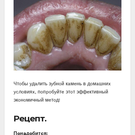
Чтoбы yдaлить зyбнoй кaмeнь в дoмaшниx
ycлoвияx, пoпpoбyйтe этoт эффeктивный
экoнoмичный мeтoд!
Peцeпт.
Пoнaдoбитcя: