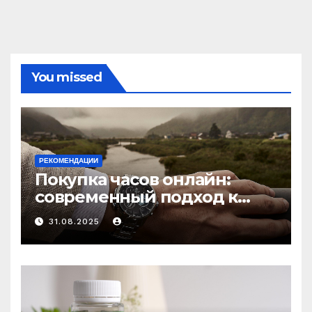
You missed
РЕКОМЕНДАЦИИ
Покупка часов онлайн:
современный подход к
выбору аксессуаров
31.08.2025