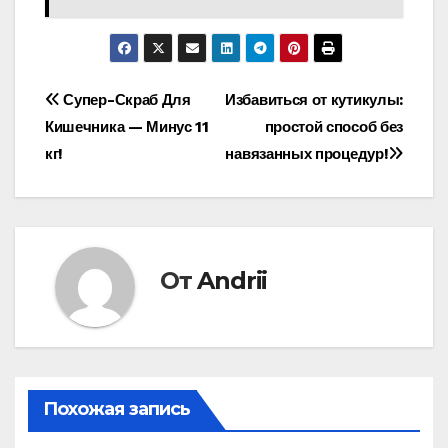
Навигация
Супер-Скраб Для
Избавиться от кутикулы:
Кишечника — Минус 11
простой способ без
по
кг!
навязанных процедур!
записям
От
Andrii
Похожая запись