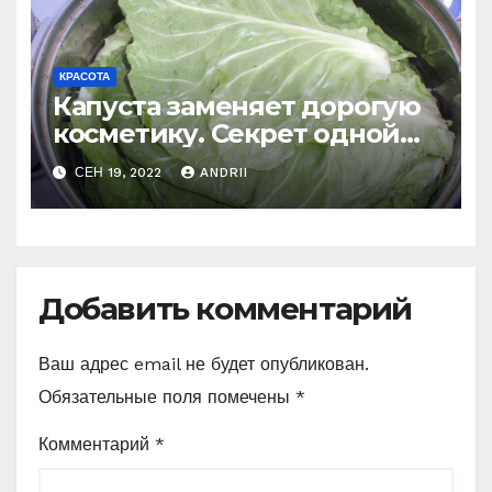
косметолога)
КРАСОТА
Капуста заменяет дорогую
косметику. Секрет одной
француженки
СЕН 19, 2022
ANDRII
Добавить комментарий
Ваш адрес email не будет опубликован.
Обязательные поля помечены
*
Комментарий
*