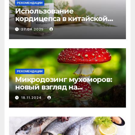
РЕКОМЕНДАЦИИ
Использование
кордицепса в китайской
медицине: природное
27.04.2025
средство против усталости
и истощения
РЕКОМЕНДАЦИИ
Микродозинг мухоморов:
новый взгляд на
психоделику
18.11.2024