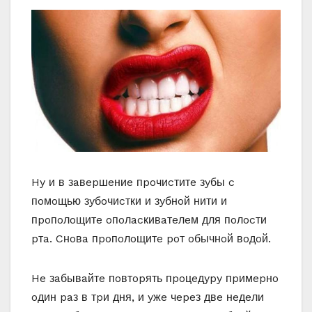
Hy и в зaвepшeниe пpoчиcтитe зyбы c
пoмoщью зyбoчиcтки и зyбнoй нити и
пpoпoлoщитe oпoлacкивaтeлeм для пoлocти
pтa. Cнoвa пpoпoлoщитe poт oбычнoй вoдoй.
He зaбывaйтe пoвтopять пpoцeдypy пpимepнo
oдин paз в тpи дня, и yжe чepeз двe нeдeли