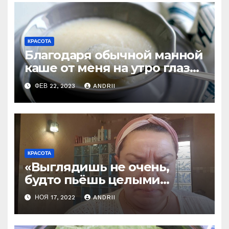
КРАСОТА
Благодаря обычной манной
каше от меня на утро глаз
не оторвать!
ФЕВ 22, 2023
ANDRII
КРАСОТА
«Выглядишь не очень,
будто пьёшь целыми
днями»: такие 3 вещи
НОЯ 17, 2022
ANDRII
нужно делать с утра, чтобы
снимать отёки (по совету