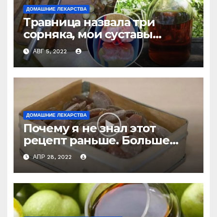
ДОМАШНИЕ ЛЕКАРСТВА
Травница назвала три
сорняка, мои суставы
больше не болят
АВГ 5, 2022
ДОМАШНИЕ ЛЕКАРСТВА
Почему я не знал этот
рецепт раньше. Больше
никогда не буду покупать
АПР 28, 2022
лекарство от кашля!