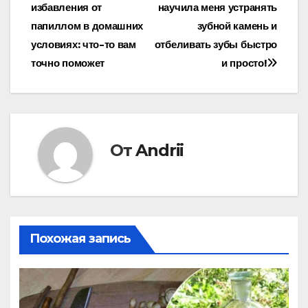
избавления от
научила меня устранять
по
папиллом в домашних
зубной камень и
записям
условиях: что-то вам
отбеливать зубы быстро
точно поможет
и просто!
От
Andrii
Похожая запись