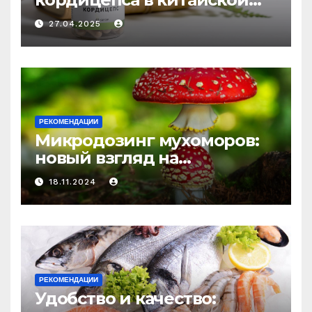
медицине: природное
27.04.2025
средство против усталости
и истощения
РЕКОМЕНДАЦИИ
Микродозинг мухоморов:
новый взгляд на
психоделику
18.11.2024
РЕКОМЕНДАЦИИ
Удобство и качество: