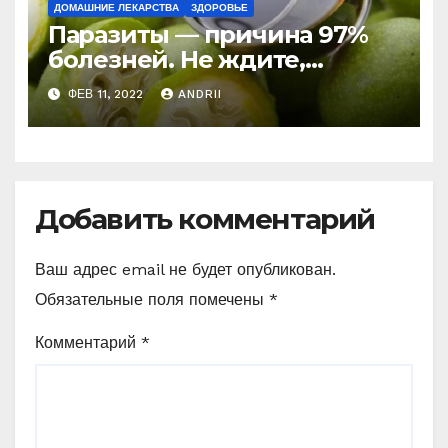
ДОМАШНИЕ ЛЕКАРСТВА
ЗДОРОВЬЕ
Паразиты — причина 97%
болезней. Не ждите,
боритесь с ними уже
ФЕВ 11, 2022
ANDRII
сейчас (Рецепт)
Добавить комментарий
Ваш адрес email не будет опубликован.
Обязательные поля помечены
*
Комментарий
*