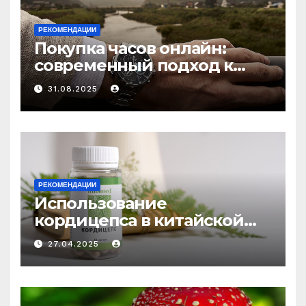
РЕКОМЕНДАЦИИ
Покупка часов онлайн:
современный подход к
выбору аксессуаров
31.08.2025
РЕКОМЕНДАЦИИ
Использование
кордицепса в китайской
медицине: природное
27.04.2025
средство против усталости
и истощения