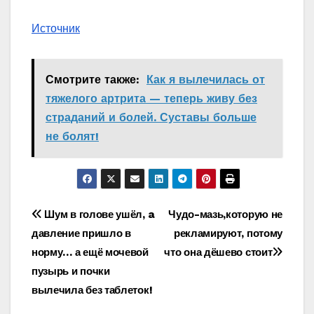
Источник
Смотрите также:
Как я вылечилась от
тяжелого артрита — теперь живу без
страданий и болей. Суставы больше
не болят!
Навигация
Шум в голове ушёл, a
Чудо-мазь,которую не
давление пришло в
рекламируют, потому
по
норму… а ещё мочевой
что она дёшево стоит
записям
пузырь и почки
вылечила без таблеток!