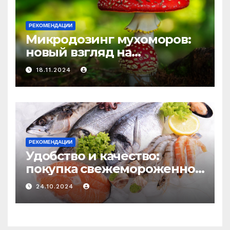
РЕКОМЕНДАЦИИ
Микродозинг мухоморов:
новый взгляд на
психоделику
18.11.2024
РЕКОМЕНДАЦИИ
Удобство и качество:
покупка свежемороженной
рыбы онлайн
24.10.2024