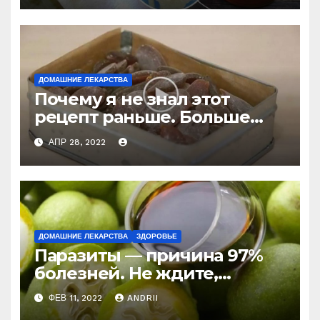
ДОМАШНИЕ ЛЕКАРСТВА
Почему я не знал этот
рецепт раньше. Больше
никогда не буду покупать
АПР 28, 2022
лекарство от кашля!
ДОМАШНИЕ ЛЕКАРСТВА
ЗДОРОВЬЕ
Паразиты — причина 97%
болезней. Не ждите,
боритесь с ними уже
ФЕВ 11, 2022
ANDRII
сейчас (Рецепт)