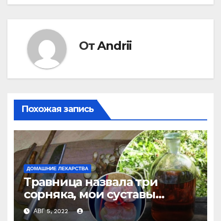
От
Andrii
Похожая запись
ДОМАШНИЕ ЛЕКАРСТВА
Травница назвала три
сорняка, мои суставы
больше не болят
АВГ 5, 2022