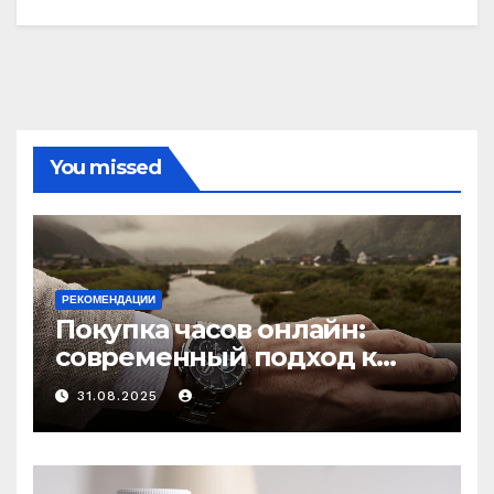
You missed
РЕКОМЕНДАЦИИ
Покупка часов онлайн:
современный подход к
выбору аксессуаров
31.08.2025