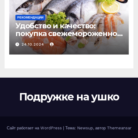
РЕКОМЕНДАЦИИ
Удобство и качество:
покупка свежемороженной
рыбы онлайн
24.10.2024
Подружке на ушко
Сайт работает на WordPress
|
Тема: Newsup, автор
Themeansar