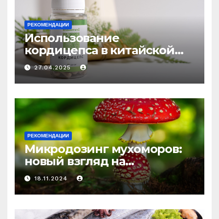
РЕКОМЕНДАЦИИ
Использование
кордицепса в китайской
медицине: природное
27.04.2025
средство против усталости
и истощения
РЕКОМЕНДАЦИИ
Микродозинг мухоморов:
новый взгляд на
психоделику
18.11.2024