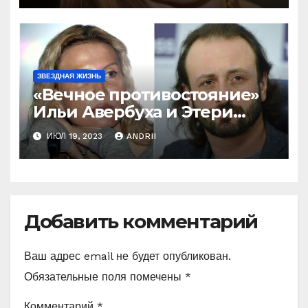
ЗВЕЗДНАЯ ЖИЗНЬ
«Вечное противостояние»
Ильи Авербуха и Этери
Тутберидзе. Кто же
ИЮЛ 19, 2023
ANDRII
«перетянет одеяло» на
себя
Добавить комментарий
Ваш адрес email не будет опубликован.
Обязательные поля помечены
*
Комментарий
*