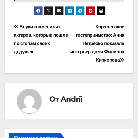
Навигация
Внуки знаменитых
Королевское
актеров, которые пошли
гостеприимство: Анна
по
по стопам своих
Нетребко показала
записям
дедушек
интерьер дома Филиппа
Киркорова
От
Andrii