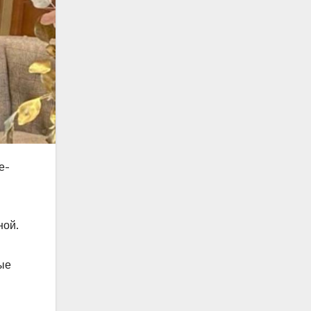
е-
ной.
ые