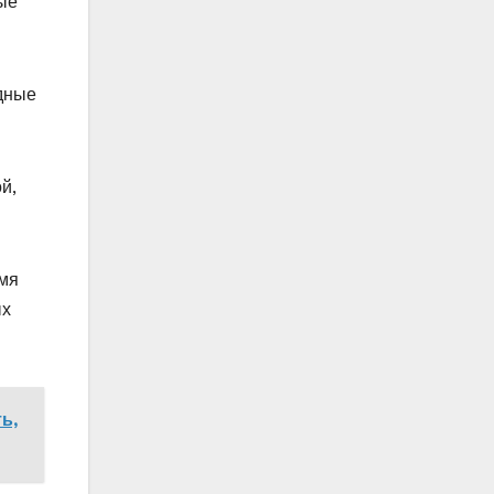
ые
идные
й,
емя
ых
ь,