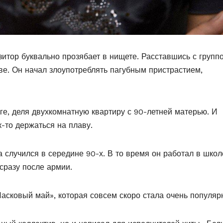
итор буквально прозябает в нищете. Расставшись с группо
тве. Он начал злоупотреблять пагубным пристрастием,
е, деля двухкомнатную квартиру с 90-летней матерью. И
-то держаться на плаву.
 случился в середине 90-х. В то время он работал в школ
сразу после армии.
Ласковый май», которая совсем скоро стала очень популяр