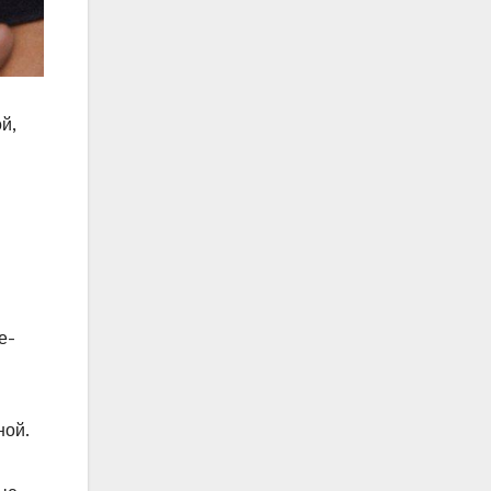
й,
е-
ной.