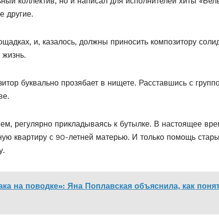
ьный коллектив, но и написал для исполнителей хиты «Бел
е другие.
лощадках, и, казалось, должны приносить композитору сол
 жизнь.
итор буквально прозябает в нищете. Расставшись с группо
ве.
ем, регулярно прикладываясь к бутылке. В настоящее вр
ную квартиру с 90-летней матерью. И только помощь стар
у.
ка на поводке»: Яна Поплавская объяснила, как понят