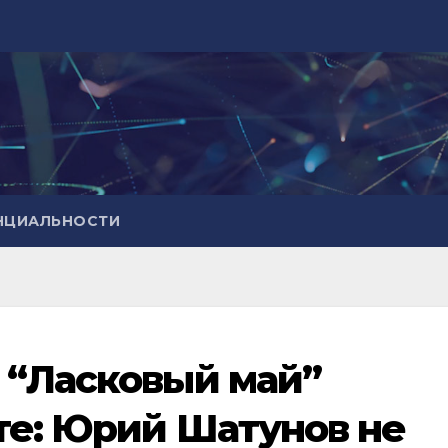
НЦИАЛЬНОСТИ
 “Ласковый май”
те: Юрий Шатунов не