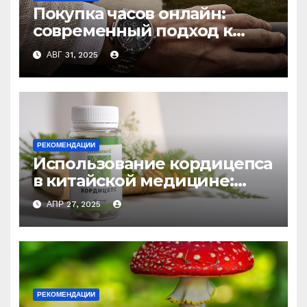
Покупка часов онлайн:
современный подход к
выбору аксессуаров
АВГ 31, 2025
РЕКОМЕНДАЦИИ
Использование кордицепса
в китайской медицине:
природное средство
АПР 27, 2025
против усталости и
истощения
РЕКОМЕНДАЦИИ