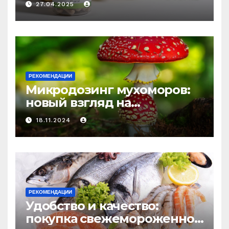
27.04.2025
средство против усталости
и истощения
РЕКОМЕНДАЦИИ
Микродозинг мухоморов:
новый взгляд на
психоделику
18.11.2024
РЕКОМЕНДАЦИИ
Удобство и качество:
покупка свежемороженной