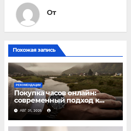
От
Похожая запись
РЕКОМЕНДАЦИИ
Покупка часов онлайн:
современный подход к
выбору аксессуаров
АВГ 31, 2025