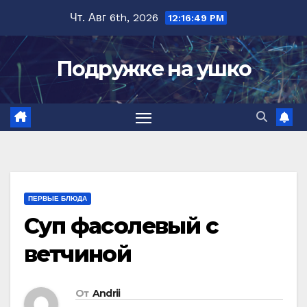
Перейти
Чт. Авг 6th, 2026
12:16:50 PM
к
содержимому
Подружке на ушко
ПЕРВЫЕ БЛЮДА
Суп фасолевый с
ветчиной
От
Andrii