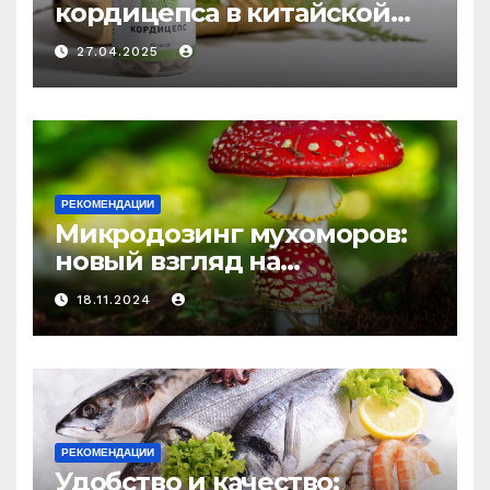
кордицепса в китайской
медицине: природное
27.04.2025
средство против усталости
и истощения
РЕКОМЕНДАЦИИ
Микродозинг мухоморов:
новый взгляд на
психоделику
18.11.2024
РЕКОМЕНДАЦИИ
Удобство и качество: