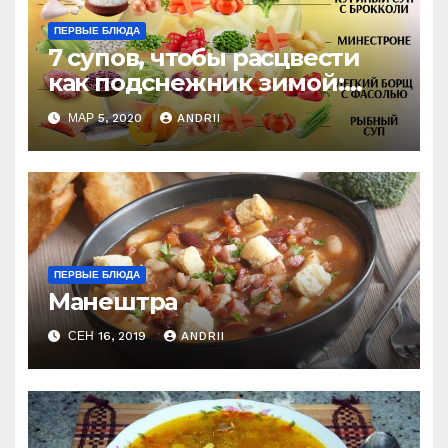
ПЕРВЫЕ БЛЮДА
7 супов, чтобы расцвести
как подснежник зимой:
Подборка на каждый день
МАР 5, 2020
ANDRII
ПЕРВЫЕ БЛЮДА
Манештра
СЕН 16, 2019
ANDRII