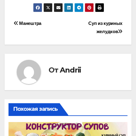
Навигация
Манештра
Суп из куриных
желудков
по
записям
От
Andrii
Похожая запись