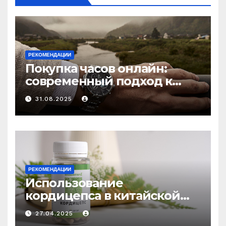
РЕКОМЕНДАЦИИ
Покупка часов онлайн:
современный подход к
выбору аксессуаров
31.08.2025
РЕКОМЕНДАЦИИ
Использование
кордицепса в китайской
медицине: природное
27.04.2025
средство против усталости