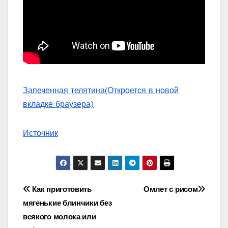
Запеченная телятина
(Откроется в новой
вкладке браузера)
Источник
Навигация
Как приготовить
Омлет с рисом
мягенькие блинчики без
по
всякого молока или