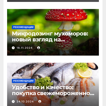
и истощения
РЕКОМЕНДАЦИИ
Микродозинг мухоморов:
новый взгляд на
психоделику
18.11.2024
РЕКОМЕНДАЦИИ
Удобство и качество:
покупка свежемороженной
рыбы онлайн
24.10.2024