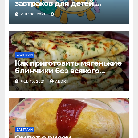
завтраков для детей,
которые можно
АПР 30, 2021
приготовить меньше чем за
пять минут
ЗАВТРАКИ
Как приготовить мягенькие
блинчики без всякого
молока или кефира —
ФЕВ 18, 2021
ANDRII
рецепт на 4 шага
ЗАВТРАКИ
Омлет с рисом