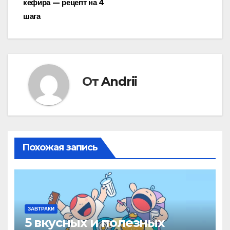
записям
кефира — рецепт на 4
шага
От
Andrii
Похожая запись
ЗАВТРАКИ
5 вкусных и полезных