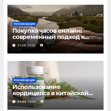
РЕКОМЕНДАЦИИ
Покупка часов онлайн:
современный подход к
выбору аксессуаров
31.08.2025
РЕКОМЕНДАЦИИ
Использование
кордицепса в китайской
медицине: природное
27.04.2025
средство против усталости