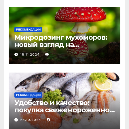
и истощения
РЕКОМЕНДАЦИИ
Микродозинг мухоморов:
новый взгляд на
психоделику
18.11.2024
РЕКОМЕНДАЦИИ
Удобство и качество:
покупка свежемороженной
рыбы онлайн
24.10.2024