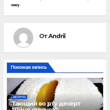
зиму
по
записям
От
Andrii
Похожая запись
ДЕСЕРТЫ
Тающий во рту десерт
“Яйцо страуса”: