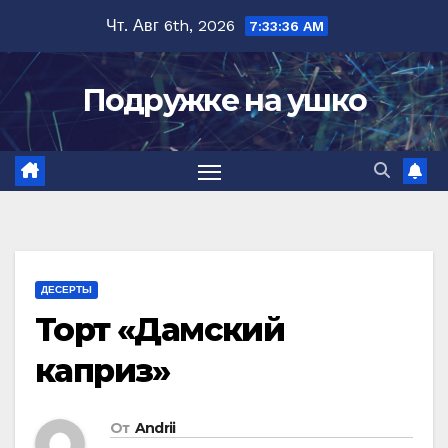
Перейти
Чт. Авг 6th, 2026
7:33:37 AM
к
содержимому
Подружке на ушко
ДЕСЕРТЫ
Торт «Дамский
каприз»
От
Andrii