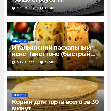
удивительно легко
МАР 31, 2021
ANDRII
приготовить
ДЕСЕРТЫ
Итальянский пасхальный
кекс Панеттоне (быстрый
рецепт). Готовлю
МАР 31, 2021
ANDRII
постоянно!
ДЕСЕРТЫ
Коржи для торта всего за 30
минут