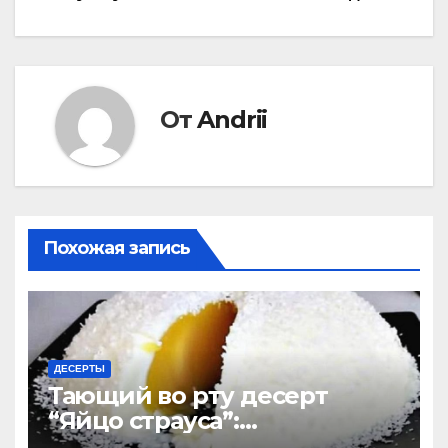
по
записям
От
Andrii
Похожая запись
ДЕСЕРТЫ
Тающий во рту десерт
“Яйцо страуса”:
удивительно легко