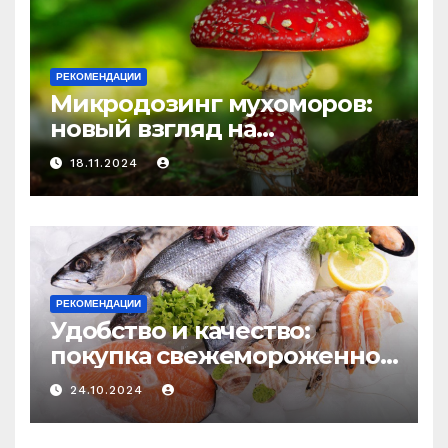
РЕКОМЕНДАЦИИ
Микродозинг мухоморов:
новый взгляд на
психоделику
18.11.2024
РЕКОМЕНДАЦИИ
Удобство и качество:
покупка свежемороженной
рыбы онлайн
24.10.2024