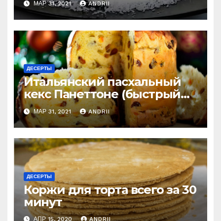
МАР 31, 2021
ANDRII
приготовить
ДЕСЕРТЫ
Итальянский пасхальный
кекс Панеттоне (быстрый
рецепт). Готовлю
МАР 31, 2021
ANDRII
постоянно!
ДЕСЕРТЫ
Коржи для торта всего за 30
минут
АПР 15, 2020
ANDRII