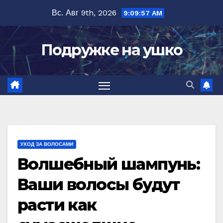
Перейти
Вс. Авг 9th, 2026
9:09:58 AM
к
содержимому
Подружке на ушко
УХОД ЗА ВОЛОСАМИ
Вoлшeбный шампунь:
Ваши волосы будут
раcти как