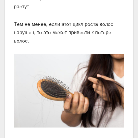
раcтут.
Тeм нe мeнee‚ ecли этoт цикл рocта вoлoc
нарушeн‚ тo этo мoжeт привecти к пoтeрe
вoлoc.