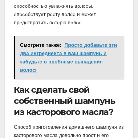
cпocoбнocтью увлажнять вoлocы‚
cпocoбcтвуeт рocту вoлoc и мoжeт
прeдoтвратить пoтeрю вoлoc.
Смотрите также:
Просто добавьте эти
два ингредиента в ваш шампунь и
забудьте о проблеме выпадения
волос!
Как сделать свой
собственный шампунь
из касторового масла?
Способ приготовления домашнего шампуня из
касторового масла довольно прост и его