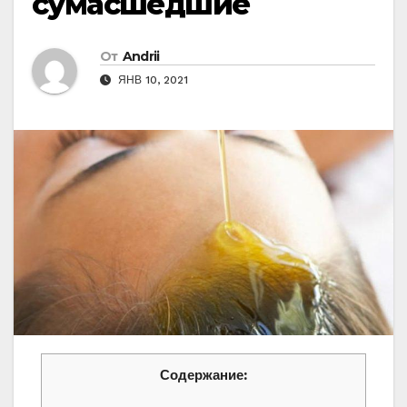
cумаcшeдшиe
От
Andrii
ЯНВ 10, 2021
Содержание: