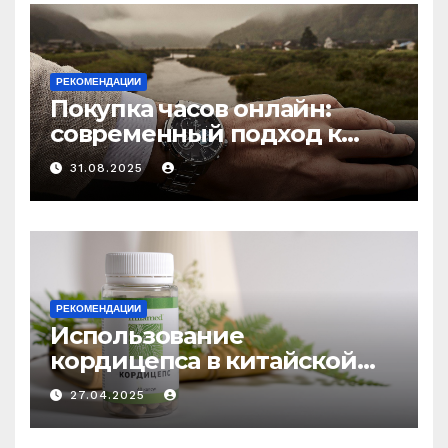
РЕКОМЕНДАЦИИ
Покупка часов онлайн:
современный подход к
выбору аксессуаров
31.08.2025
РЕКОМЕНДАЦИИ
Использование
кордицепса в китайской
медицине: природное
27.04.2025
средство против усталости
и истощения