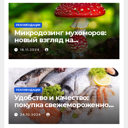
РЕКОМЕНДАЦИИ
Микродозинг мухоморов:
новый взгляд на
психоделику
18.11.2024
РЕКОМЕНДАЦИИ
Удобство и качество:
покупка свежемороженной
рыбы онлайн
24.10.2024