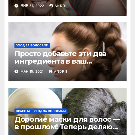
окрашивая при этом
ЯНВ 31, 2022
ANDRII
волосы
УХОД ЗА ВОЛОСАМИ
Просто добавьте эти два
ингредиента в ваш
шампунь и забудьте о
МАР 15, 2021
ANDRII
проблеме выпадения
волос!
КРАСОТА
УХОД ЗА ВОЛОСАМИ
Дорогие маски для волос —
в прошлом! Теперь делаю
их сама, спасла волосы и