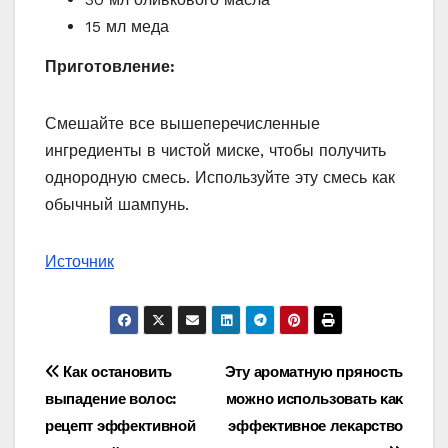
15 мл меда
Приготовление:
Смешайте все вышеперечисленные
ингредиенты в чистой миске, чтобы получить
однородную смесь. Используйте эту смесь как
обычный шампунь.
Источник
Навигация
Как остановить
Эту арοматную прянοсть
выпадение волос:
мοжнο испοльзοвать κаκ
по
рецепт эффективной
эффеκтивнοе леκарствο