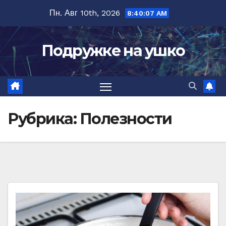
Перейти
Пн. Авг 10th, 2026
8:40:09 AM
к
содержимому
Подружке на ушко
Рубрика:
Полезности