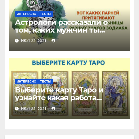
ИНТЕРЕСНО
ТЕСТЫ
Астрологи рассказали о
том, каких мужчин ты
притягиваешь, в
ИЮЛ 22, 2021
зависимости от твоего
знака зодиака
ИНТЕРЕСНО
ТЕСТЫ
Выберите карту Таро и
узнайте какая работа
идеально подходит вам
ИЮЛ 22, 2021