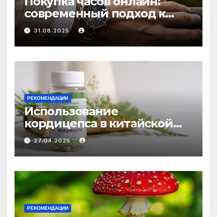
Покупка часов онлайн:
современный подход к
выбору аксессуаров
31.08.2025
РЕКОМЕНДАЦИИ
Использование
кордицепса в китайской
медицине: природное
27.04.2025
средство против усталости
и истощения
РЕКОМЕНДАЦИИ