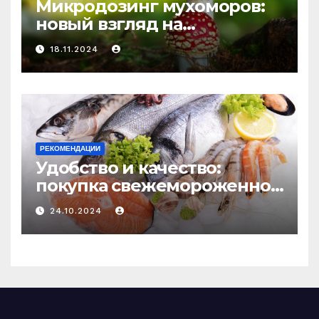
Микродозинг мухоморов:
новый взгляд на
психоделику
18.11.2024
РЕКОМЕНДАЦИИ
Удобство и качество:
покупка свежемороженной
рыбы онлайн
24.10.2024