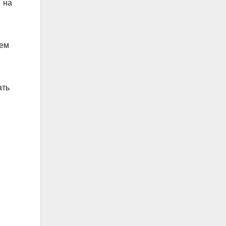
 на
ием
ать