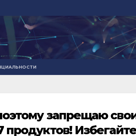
НЦИАЛЬНОСТИ
 поэтому запрещаю сво
7 продуктов! Избегайт