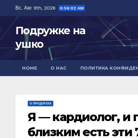
Перейти
Вс. Авг 9th, 2026
6:56:04 AM
к
содержимому
Подружке на
ушко
HOME
О НАС
ПОЛИТИКА КОНФИДЕ
О ПРОДУКТАХ
Я — кардиолог, и
близким есть эти 