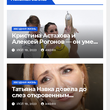
ЗВЕЗДНАЯ ЖИЗНЬ
Кристина Астахова и
Алексей Рогонов — он умер
ради неё, а зря! Как
ИЮЛ 19, 2023
ANDRII
непредсказуема жизнь!
ЗВЕЗДНАЯ ЖИЗНЬ
Татьяна Навка довела до
слез откровенным
признанием об Оксане
ИЮЛ 19, 2023
ANDRII
Домниной! Ну и ну!