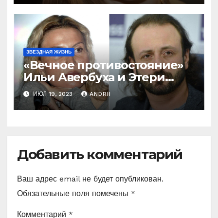
ЗВЕЗДНАЯ ЖИЗНЬ
«Вечное противостояние»
Ильи Авербуха и Этери
Тутберидзе. Кто же
ИЮЛ 19, 2023
ANDRII
«перетянет одеяло» на
себя
Добавить комментарий
Ваш адрес email не будет опубликован.
Обязательные поля помечены
*
Комментарий
*