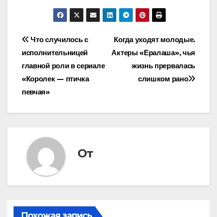
Навигация
Что случилось с
Когда уходят молодые.
исполнительницей
Актеры «Ералаша», чья
по
главной роли в сериале
жизнь прервалась
записям
«Королек — птичка
слишком рано
певчая»
От
Похожая запись