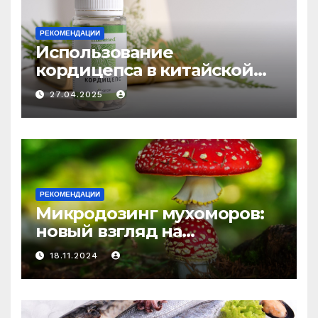
РЕКОМЕНДАЦИИ
Использование
кордицепса в китайской
медицине: природное
27.04.2025
средство против усталости
и истощения
РЕКОМЕНДАЦИИ
Микродозинг мухоморов:
новый взгляд на
психоделику
18.11.2024