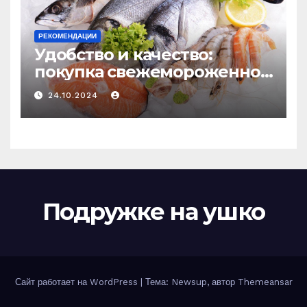
РЕКОМЕНДАЦИИ
Удобство и качество:
покупка свежемороженной
рыбы онлайн
24.10.2024
Подружке на ушко
Сайт работает на WordPress
|
Тема: Newsup, автор
Themeansar