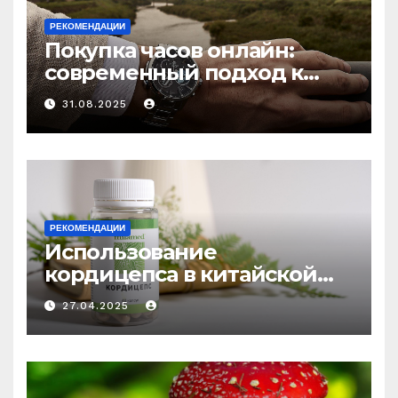
РЕКОМЕНДАЦИИ
Покупка часов онлайн:
современный подход к
выбору аксессуаров
31.08.2025
РЕКОМЕНДАЦИИ
Использование
кордицепса в китайской
медицине: природное
27.04.2025
средство против усталости
и истощения