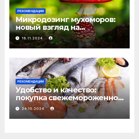
РЕКОМЕНДАЦИИ
Микродозинг мухоморов:
новый взгляд на
психоделику
18.11.2024
РЕКОМЕНДАЦИИ
Удобство и качество:
покупка свежемороженной
рыбы онлайн
24.10.2024