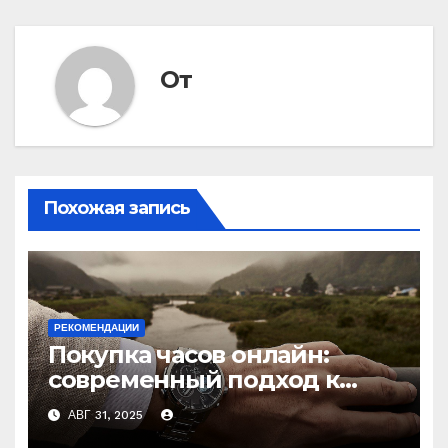
От
Похожая запись
РЕКОМЕНДАЦИИ
Покупка часов онлайн:
современный подход к
выбору аксессуаров
АВГ 31, 2025