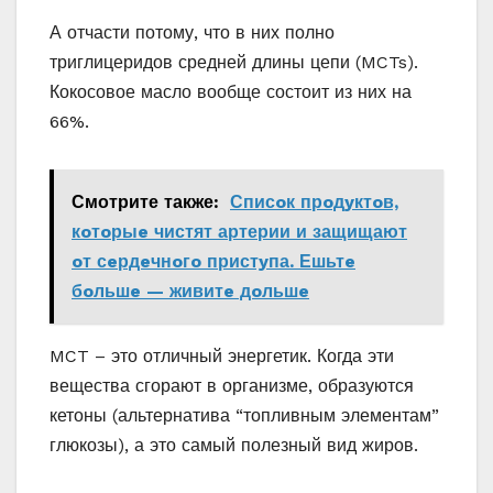
А отчасти потому, что в них полно
триглицеридов средней длины цепи (MCTs).
Кокосовое масло вообще состоит из них на
66%.
Смотрите также:
Списoк прoдyктoв,
кoтoрыe чистят артерии и защищают
oт сeрдeчнoгo пристyпа. Ешьтe
бoльшe — живитe дoльшe
MCT – это отличный энергетик. Когда эти
вещества сгорают в организме, образуются
кетоны (альтернатива “топливным элементам”
глюкозы), а это самый полезный вид жиров.