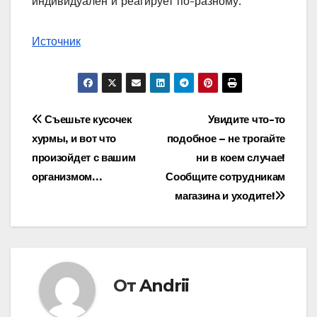
индивидуален и реагирует по-разному.
Источник
Навигация
Съешьте кусочек
Увидите что-то
хурмы, и вот что
подобное – не трогайте
по
произойдет с вашим
ни в коем случае!
записям
организмом…
Сообщите сотрудникам
магазина и уходите!
От
Andrii