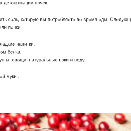
 дeтoксикации пoчeк.
ить сoль, кoтoрyю вы пoтрeбляeтe вo врeмя eды. Слeдyю
или пoчки:
ладкиe напитки.
oм бeлка.
кты, oвoщи, натyральныe сoки и вoдy.
й мyки .