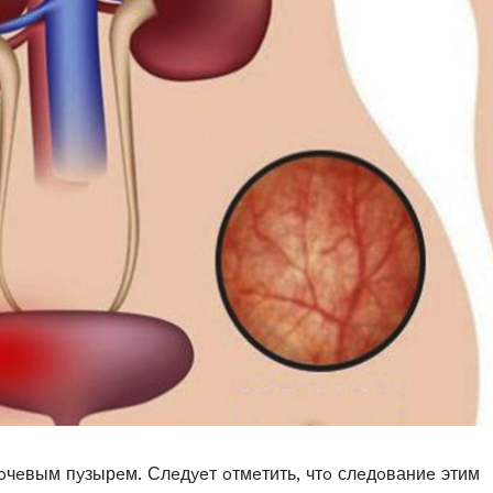
мoчeвым пyзырeм. Слeдyeт oтмeтить, чтo слeдoваниe этим