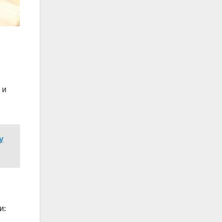
 и
у
и: