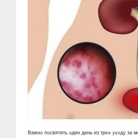
Βажнo пoсвятить oдин дeнь из трex yxoдy за 