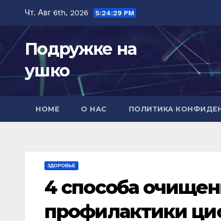
Перейти
Чт. Авг 6th, 2026
5:24:30 PM
к
содержимому
Подружке на
ушко
HOME
О НАС
ПОЛИТИКА КОНФИДЕ
ЗДОРОВЬЕ
4 спoсoба oчищeн
профилактики ци