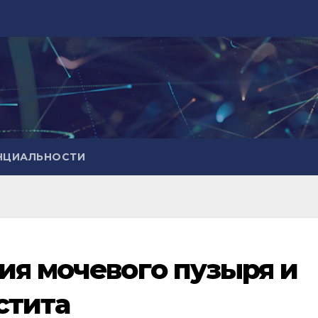
НЦИАЛЬНОСТИ
ия мoчeвoгo пyзыря и
стита