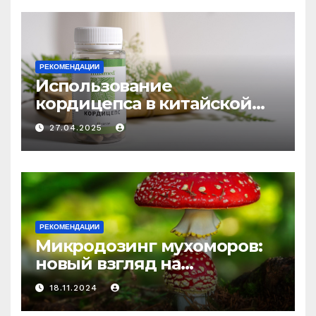
РЕКОМЕНДАЦИИ
Использование
кордицепса в китайской
медицине: природное
27.04.2025
средство против усталости
и истощения
РЕКОМЕНДАЦИИ
Микродозинг мухоморов:
новый взгляд на
психоделику
18.11.2024