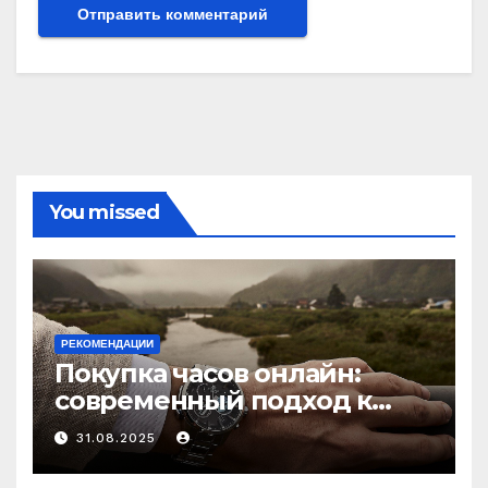
You missed
РЕКОМЕНДАЦИИ
Покупка часов онлайн:
современный подход к
выбору аксессуаров
31.08.2025