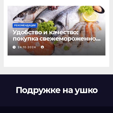
РЕКОМЕНДАЦИИ
Удобство и качество:
покупка свежемороженной
рыбы онлайн
24.10.2024
Подружке на ушко