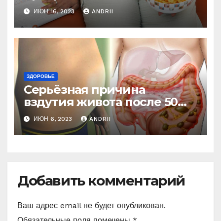
колобка! Так вот в чем дело!
ИЮН 16, 2023
ANDRII
ЗДОРОВЬЕ
Серьёзная причина
вздутия живота после 50
лет. Многие обращают на
ИЮН 6, 2023
ANDRII
это внимание, когда
становится поздно!
Добавить комментарий
Ваш адрес email не будет опубликован.
Обязательные поля помечены
*