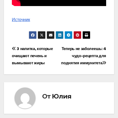
Источник
Навигация
3 напитка, которые
Теперь не заболеешь: 4
очищают печень и
чудо-рецепта для
по
вымывают жиры
поднятия иммунитета
записям
От
Юлия