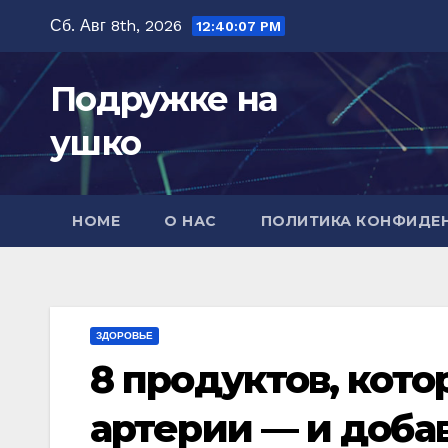
Перейти
Сб. Авг 8th, 2026
12:40:08 PM
к
содержимому
Подружке на
ушко
HOME
О НАС
ПОЛИТИКА КОНФИДЕ
ЗДОРОВЬЕ
8 продуктов, кот
артерии — и добав