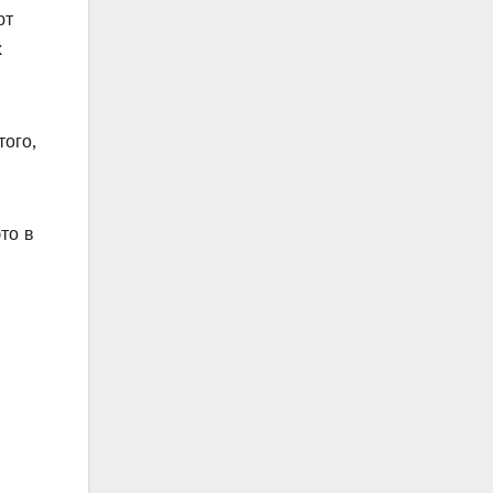
ют
х
того,
то в