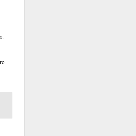
о,
го