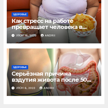
ЗДОРОВЬЕ
Как стресс на работе
превращает человека в
колобка! Так вот в чем дело!
ИЮН 16, 2023
ANDRII
ЗДОРОВЬЕ
Серьёзная причина
вздутия живота после 50
лет. Многие обращают на
ИЮН 6, 2023
ANDRII
это внимание, когда
становится поздно!