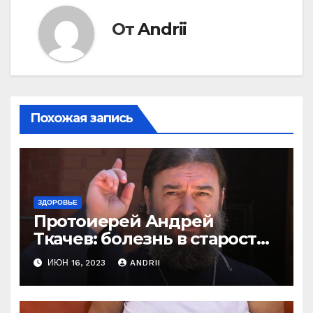
От
Andrii
Похожая запись
ЗДОРОВЬЕ
Протоиерей Андрей
Ткачев: болезнь в старости
— это расплата за грехи?
ИЮН 16, 2023
ANDRII
Вот те раз!