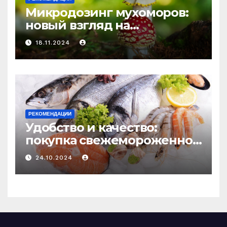
Микродозинг мухоморов:
новый взгляд на
психоделику
18.11.2024
РЕКОМЕНДАЦИИ
Удобство и качество:
покупка свежемороженной
рыбы онлайн
24.10.2024