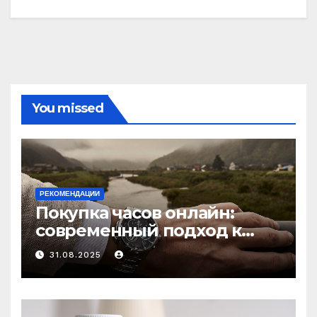
You missed
РЕКОМЕНДАЦИИ
Покупка часов онлайн:
современный подход к
выбору аксессуаров
31.08.2025