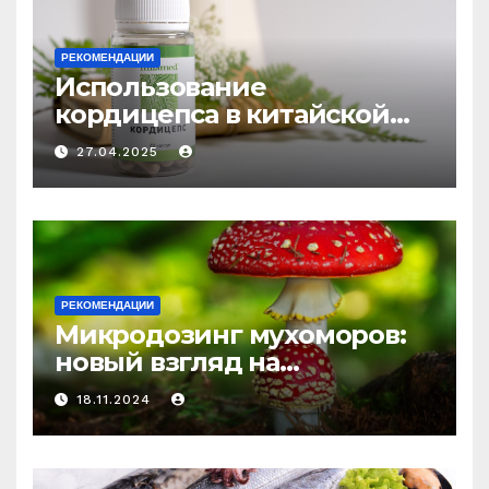
РЕКОМЕНДАЦИИ
Использование
кордицепса в китайской
медицине: природное
27.04.2025
средство против усталости
и истощения
РЕКОМЕНДАЦИИ
Микродозинг мухоморов:
новый взгляд на
психоделику
18.11.2024