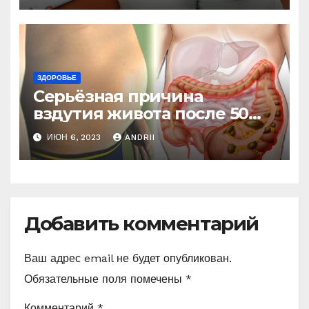
ЗДОРОВЬЕ
Серьёзная причина
вздутия живота после 50
лет. Многие обращают на
ИЮН 6, 2023
ANDRII
это внимание, когда
становится поздно!
Добавить комментарий
Ваш адрес email не будет опубликован.
Обязательные поля помечены
*
Комментарий
*