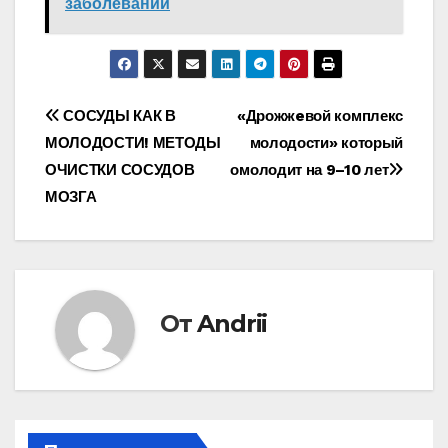
заболеваний
Навигация
СОСУДЫ КАК В
«Дрожжeвой комплекс
МОЛОДОСТИ! МЕТОДЫ
молодости» который
по
ОЧИСТКИ СОСУДОВ
омолодит на 9–10 лет
записям
МОЗГА
От
Andrii