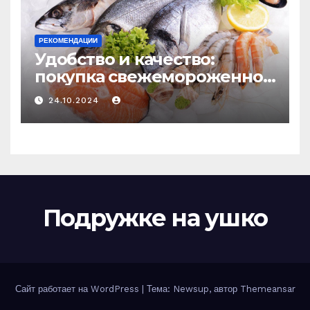
РЕКОМЕНДАЦИИ
Удобство и качество:
покупка свежемороженной
рыбы онлайн
24.10.2024
Подружке на ушко
Сайт работает на WordPress
|
Тема: Newsup, автор
Themeansar