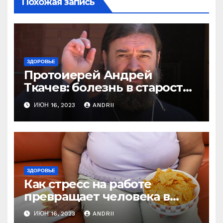
Похожая запись
ЗДОРОВЬЕ
Протоиерей Андрей
Ткачев: болезнь в старости
— это расплата за грехи?
ИЮН 16, 2023
ANDRII
Вот те раз!
ЗДОРОВЬЕ
Как стресс на работе
превращает человека в
колобка! Так вот в чем дело!
ИЮН 16, 2023
ANDRII