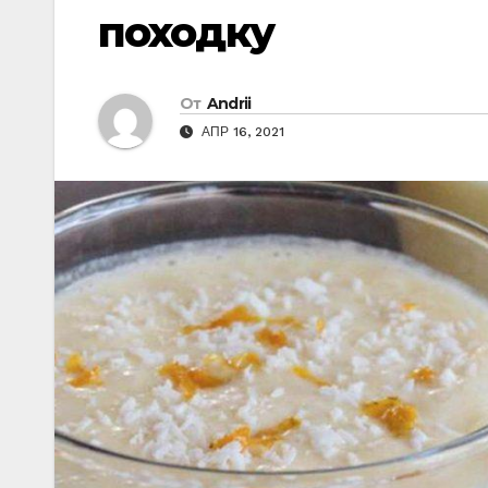
походку
От
Andrii
АПР 16, 2021