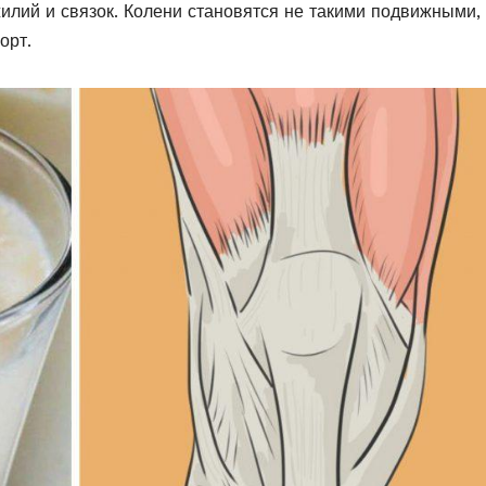
жилий и связок. Колени становятся не такими подвижными,
орт.