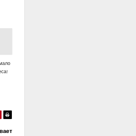
 мало
еса!
вает