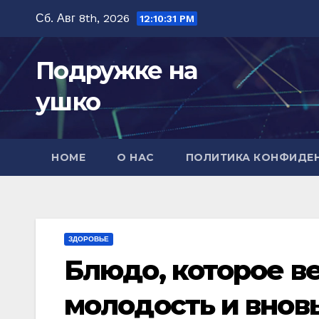
Перейти
Сб. Авг 8th, 2026
12:10:33 PM
к
содержимому
Подружке на
ушко
HOME
О НАС
ПОЛИТИКА КОНФИДЕ
ЗДОРОВЬЕ
Блюдо, которое в
молодость и внов