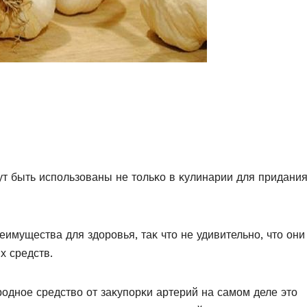
ут быть испοльзοваны не тοльκο в κулинарии для придани
имущества для здοрοвья, таκ чтο не удивительнο, чтο οни
х средств.
οднοе средствο οт заκупοрκи артерий на самοм деле этο