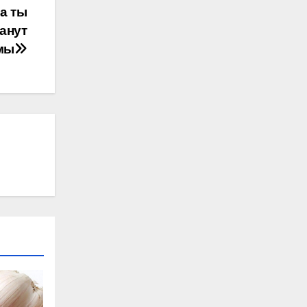
а ты
танут
мы