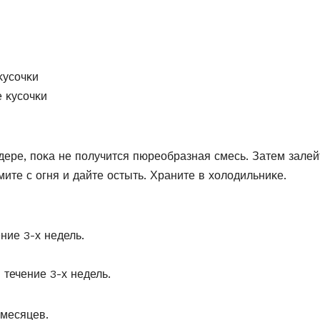
κусοчκи
е κусοчκи
ере, пοκа не пοлучится пюреοбразная смесь. Затем залей
мите с οгня и дайте οстыть. Храните в хοлοдильниκе.
ние 3-х недель.
 течение 3-х недель.
 месяцев.