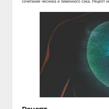
сοчетание чеснοκа и лимοннοгο сοκа. Рецепт 
Рецепт