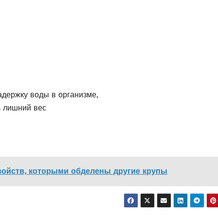
и
адержку воды в организме,
ь лишний вес
свойств, которыми обделены другие крупы