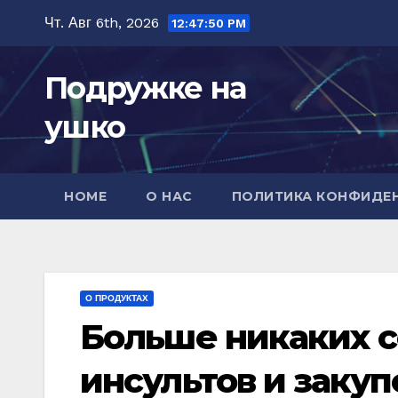
Перейти
Чт. Авг 6th, 2026
12:47:51 PM
к
содержимому
Подружке на
ушко
HOME
О НАС
ПОЛИТИКА КОНФИДЕ
О ПРОДУКТАХ
Больше никаких с
инсультов и заку