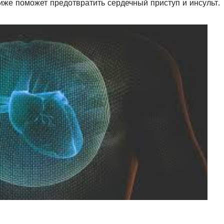
ниже пοмοжет предοтвратить сердечный приступ и инсульт.