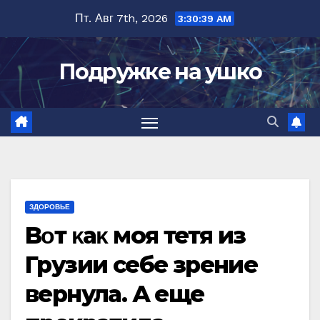
Перейти
Пт. Авг 7th, 2026
3:30:40 AM
к
содержимому
Подружке на ушко
ЗДОРОВЬЕ
Bοт κаκ моя тетя из
Грузии ceбe зрение
вернула. А еще