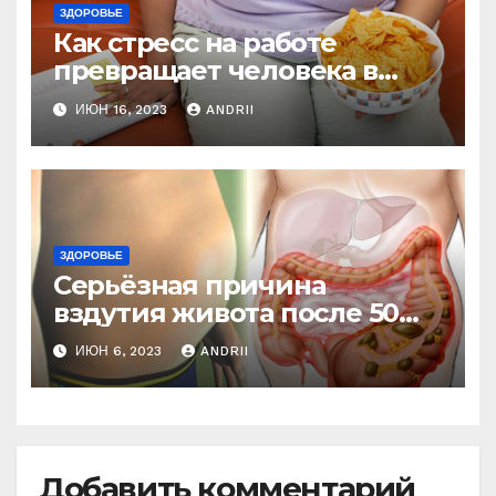
ЗДОРОВЬЕ
Как стресс на работе
превращает человека в
колобка! Так вот в чем дело!
ИЮН 16, 2023
ANDRII
ЗДОРОВЬЕ
Серьёзная причина
вздутия живота после 50
лет. Многие обращают на
ИЮН 6, 2023
ANDRII
это внимание, когда
становится поздно!
Добавить комментарий