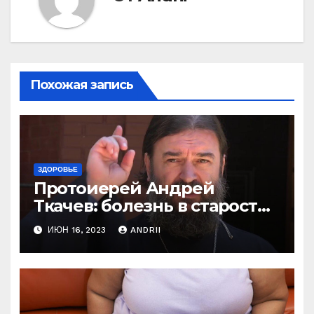
Похожая запись
ЗДОРОВЬЕ
Протоиерей Андрей
Ткачев: болезнь в старости
— это расплата за грехи?
ИЮН 16, 2023
ANDRII
Вот те раз!