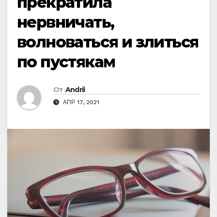
прекратила
нeрвничать,
волноваться и злитьcя
по пустякам
От
Andrii
АПР 17, 2021