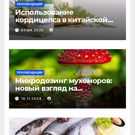
РЕКОМЕНДАЦИИ
Использование
кордицепса в китайской
медицине: природное
27.04.2025
средство против усталости
и истощения
РЕКОМЕНДАЦИИ
Микродозинг мухоморов:
новый взгляд на
психоделику
18.11.2024