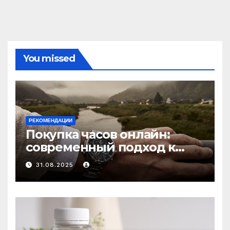
You missed
РЕКОМЕНДАЦИИ
Покупка часов онлайн:
современный подход к
выбору аксессуаров
31.08.2025