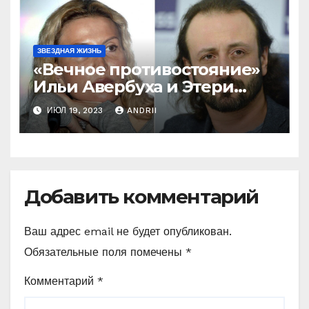
ЗВЕЗДНАЯ ЖИЗНЬ
«Вечное противостояние»
Ильи Авербуха и Этери
Тутберидзе. Кто же
ИЮЛ 19, 2023
ANDRII
«перетянет одеяло» на
себя
Добавить комментарий
Ваш адрес email не будет опубликован.
Обязательные поля помечены
*
Комментарий
*