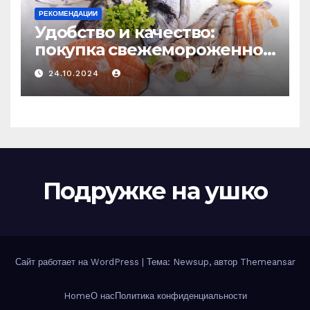
РЕКОМЕНДАЦИИ
Удобство и качество:
покупка свежемороженной
рыбы онлайн
24.10.2024
Подружке на ушко
Сайт работает на WordPress
|
Тема: Newsup, автор
Themeansar
Home
О нас
Политика конфиденциальности