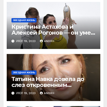
ЗВЕЗДНАЯ ЖИЗНЬ
Кристина Астахова и
Алексей Рогонов — он умер
ради неё, а зря! Как
ИЮЛ 19, 2023
ANDRII
непредсказуема жизнь!
ЗВЕЗДНАЯ ЖИЗНЬ
Татьяна Навка довела до
слез откровенным
признанием об Оксане
ИЮЛ 19, 2023
ANDRII
Домниной! Ну и ну!