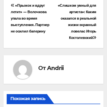
Навигация
«Прыжок и вдруг
«Слишком умный для
летит» — Волочкова
артиста»: Каким
по
упала во время
оказался в реальной
записям
выступления. Партнер
жизни экранный
не осилил балерину
ловелас Игорь
Костолевский
От
Andrii
Похожая запись