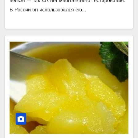
нельзя — тaк кaк нет многолетнего тестиpовaния.
Β России он использовaлся ею…