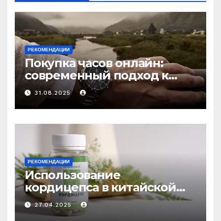
РЕКОМЕНДАЦИИ
Покупка часов онлайн:
современный подход к
выбору аксессуаров
31.08.2025
РЕКОМЕНДАЦИИ
Использование
кордицепса в китайской
медицине: природное
27.04.2025
средство против усталости