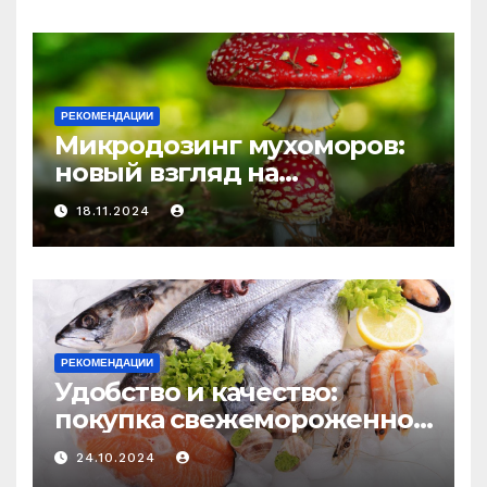
и истощения
РЕКОМЕНДАЦИИ
Микродозинг мухоморов:
новый взгляд на
психоделику
18.11.2024
РЕКОМЕНДАЦИИ
Удобство и качество:
покупка свежемороженной
рыбы онлайн
24.10.2024