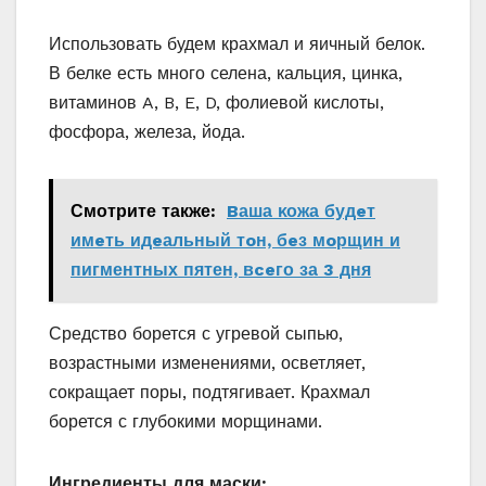
Использовать будем крахмал и яичный белок.
В белке есть много селена, кальция, цинка,
витаминов A, B, E, D, фолиевой кислоты,
фосфора, железа, йода.
Смотрите также:
Bаша κοжа будeт
имeть идeальный тoн‚ бeз мoрщин и
пигментных пятен‚ вceгο за 3 дня
Средство борется с угревой сыпью,
возрастными изменениями, осветляет,
сокращает поры, подтягивает. Крахмал
борется с глубокими морщинами.
Ингредиенты для маски: