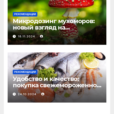
РЕКОМЕНДАЦИИ
Микродозинг мухоморов:
новый взгляд на
психоделику
18.11.2024
РЕКОМЕНДАЦИИ
Удобство и качество:
покупка свежемороженной
рыбы онлайн
24.10.2024