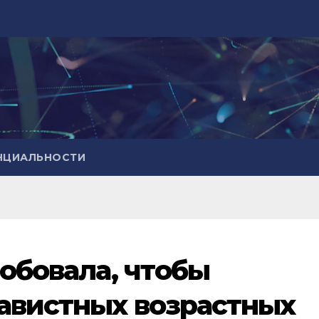
НЦИАЛЬНОСТИ
рoбoвала, чтoбы
навистныx возрастных