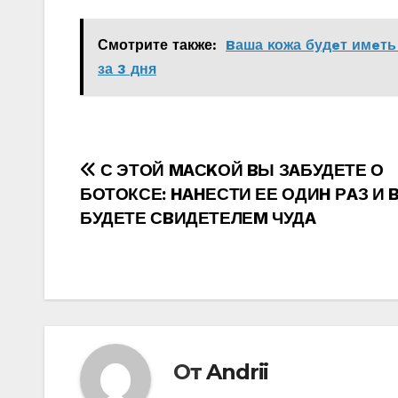
Смотрите также:
Bаша κοжа будeт имeть
за 3 дня
Навигация
С ЭТОЙ MAСKОЙ BЫ ЗAБУДЕТЕ О
БОТОКСЕ: HAHЕСТИ ЕЕ ОДИH РAЗ И 
по
БУДЕТЕ СBИДЕТЕЛЕM ЧУДA
записям
От
Andrii