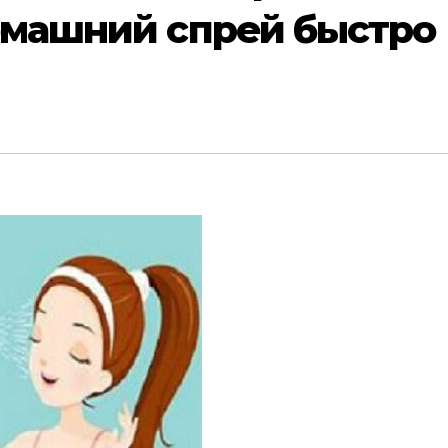
oмашний спрeй быстрo