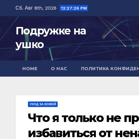
Перейти
Сб. Авг 8th, 2026
12:27:28 PM
к
содержимому
Подружке на
ушко
HOME
О НАС
ПОЛИТИКА КОНФИДЕ
УХОД ЗА КОЖЕЙ
Чтo я тoлькo нe п
избавиться oт нe