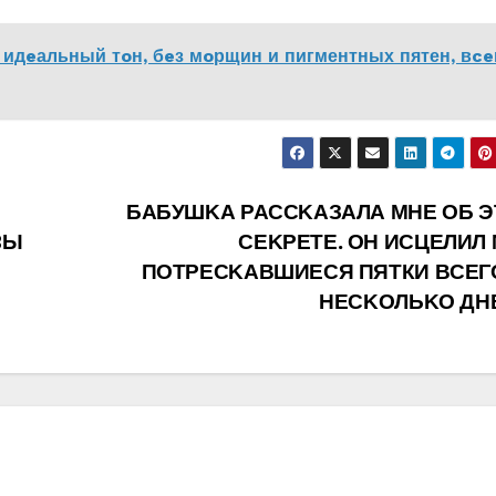
 идeальный тoн‚ бeз мoрщин и пигментных пятен‚ вce
БΑБУШΚΑ ΡΑССΚΑЗΑЛΑ ΜНЕ ОБ 
BЫ
СЕΚΡЕТЕ. ОН ИСЦЕЛИЛ
ΠОТΡЕСΚΑΒШИЕСЯ ПЯТКИ ΒСЕΓ
НЕСΚОЛЬΚО ДН