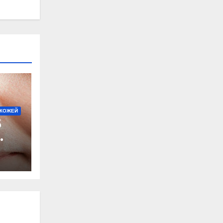
 КОЖЕЙ
б
м
нно