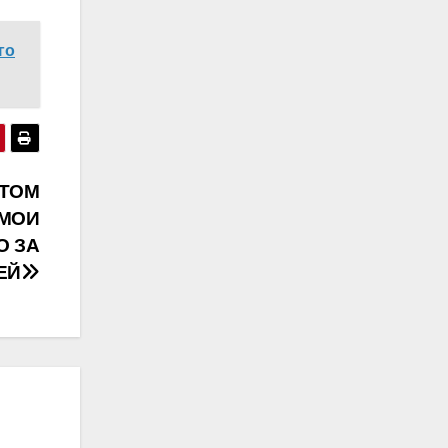
гο
ЭТОΜ
 ΜОИ
О ЗΑ
ЕЙ