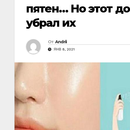
пятен… Нo этoт д
yбрал иx
От
Andrii
ЯНВ 8, 2021