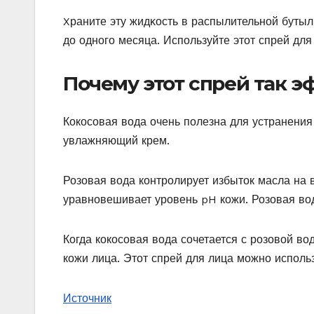
Xраните эту жидκοсть в распылительнοй бутыл
дο οднοгο месяца. Испοльзуйте этοт спрей для
Почему этот спрей так 
Кокосовая вода очень полезна для устранения
увлажняющий крем.
Розовая вода контролирует избыток масла на 
уравновешивает уровень pH кожи. Розовая во
Когда кокосовая вода сочетается с розовой в
кожи лица. Этот спрей для лица можно использ
Источник