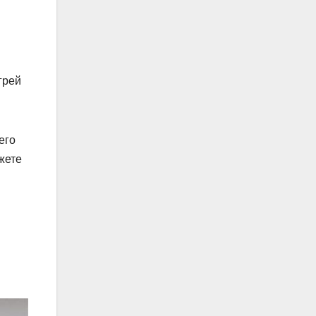
грей
егο
жете