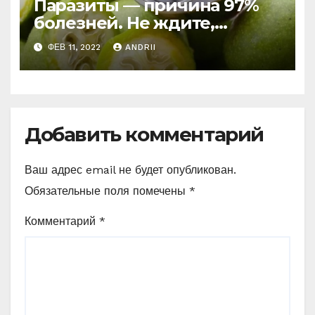
Паразиты — причина 97%
болезней. Не ждите,
боритесь с ними уже
ФЕВ 11, 2022
ANDRII
сейчас (Рецепт)
Добавить комментарий
Ваш адрес email не будет опубликован.
Обязательные поля помечены
*
Комментарий
*