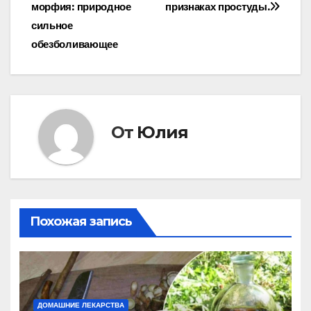
морфия: природное
признаках простуды.
по
сильное
записям
обезболивающее
От
Юлия
Похожая запись
ДОМАШНИЕ ЛЕКАРСТВА