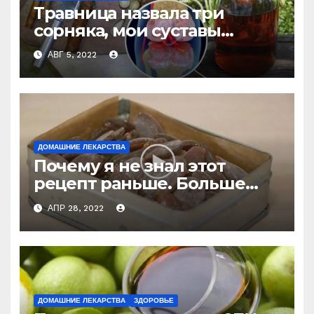
Травница назвала три
сорняка, мои суставы
больше не болят
АВГ 5, 2022
ДОМАШНИЕ ЛЕКАРСТВА
Почему я не знал этот
рецепт раньше. Больше
никогда не буду покупать
АПР 28, 2022
лекарство от кашля!
ДОМАШНИЕ ЛЕКАРСТВА
ЗДОРОВЬЕ