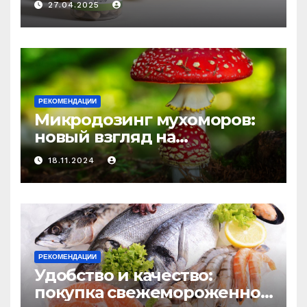
27.04.2025
средство против усталости
и истощения
РЕКОМЕНДАЦИИ
Микродозинг мухоморов:
новый взгляд на
психоделику
18.11.2024
РЕКОМЕНДАЦИИ
Удобство и качество:
покупка свежемороженной