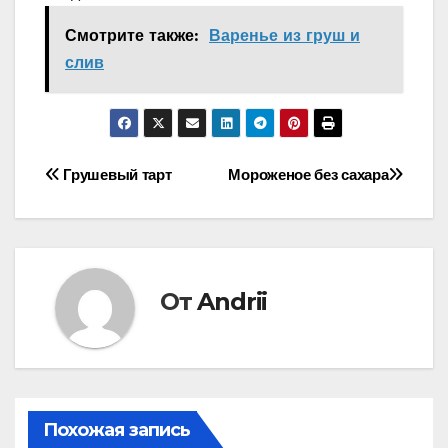
Смотрите также:
Варенье из груш и
слив
Навигация
Грушевый тарт
Мороженое без сахара
по
записям
От
Andrii
Похожая запись