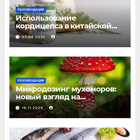
РЕКОМЕНДАЦИИ
Использование
кордицепса в китайской
медицине: природное
27.04.2025
средство против усталости
и истощения
РЕКОМЕНДАЦИИ
Микродозинг мухоморов:
новый взгляд на
психоделику
18.11.2024