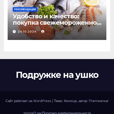
РЕКОМЕНДАЦИИ
Удобство и качество:
покупка свежемороженной
рыбы онлайн
24.10.2024
Подружке на ушко
Сайт работает на WordPress
|
Тема: Newsup, автор
Themeansar
Home
О нас
Политика конфиденциальности