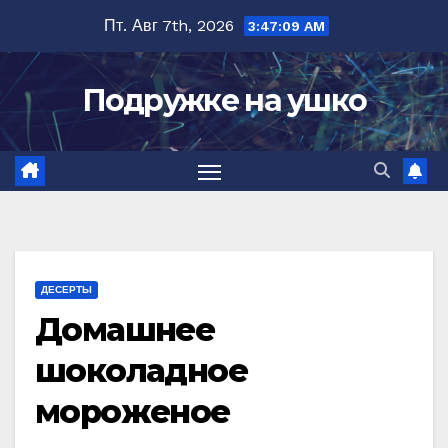
Перейти
Пт. Авг 7th, 2026
3:47:10 AM
к
содержимому
Подружке на ушко
ДЕСЕРТЫ
Домашнее
шоколадное
мороженое