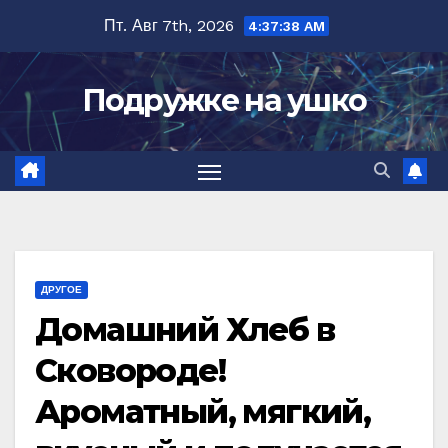
Перейти
Пт. Авг 7th, 2026
4:37:39 AM
к
содержимому
Подружке на ушко
ДРУГОЕ
Домашний Хлеб в
Сковороде!
Ароматный, мягкий,