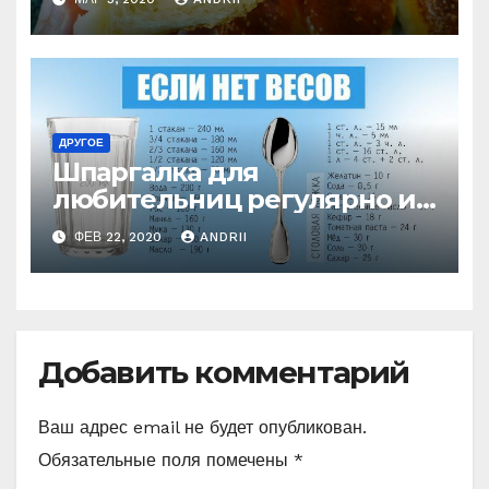
ДРУГОЕ
Шпаргалка для
любительниц регулярно и
хорошо печь
ФЕВ 22, 2020
ANDRII
Добавить комментарий
Ваш адрес email не будет опубликован.
Обязательные поля помечены
*