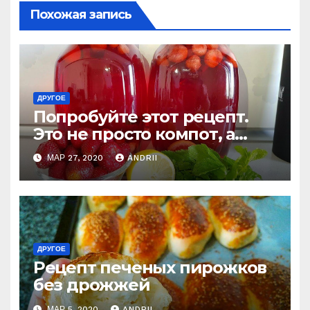
Похожая запись
ДРУГОЕ
Попробуйте этот рецепт.
Это не просто компот, а
настоящий клубничный
МАР 27, 2020
ANDRII
мохито!
ДРУГОЕ
Рецепт печеных пирожков
без дрожжей
МАР 5, 2020
ANDRII