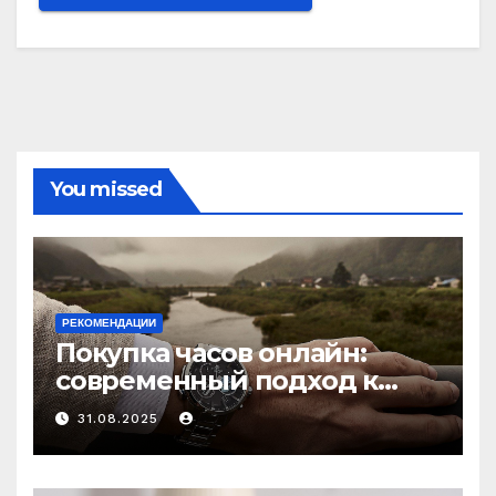
You missed
РЕКОМЕНДАЦИИ
Покупка часов онлайн:
современный подход к
выбору аксессуаров
31.08.2025