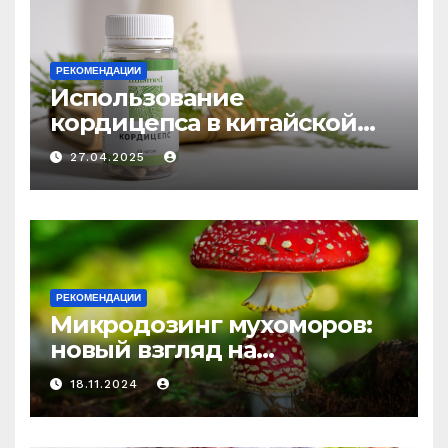
РЕКОМЕНДАЦИИ
Использование
кордицепса в китайской
медицине: природное
27.04.2025
средство против усталости
и истощения
РЕКОМЕНДАЦИИ
Микродозинг мухоморов:
новый взгляд на
психоделику
18.11.2024