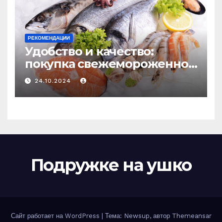
РЕКОМЕНДАЦИИ
Удобство и качество:
покупка свежемороженной
рыбы онлайн
24.10.2024
Подружке на ушко
Сайт работает на WordPress
|
Тема: Newsup, автор
Themeansar