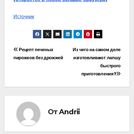
Источник
Навигация
Рецепт печеных
Из чего на самом деле
пирожков без дрожжей
изготовливают лапшу
по
быстрого
записям
приготовления?
От
Andrii