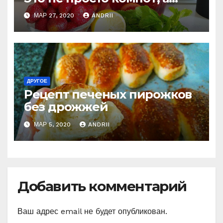
настоящий клубничный
МАР 27, 2020
ANDRII
мохито!
ДРУГОЕ
Рецепт печеных пирожков
без дрожжей
МАР 5, 2020
ANDRII
Добавить комментарий
Ваш адрес email не будет опубликован.