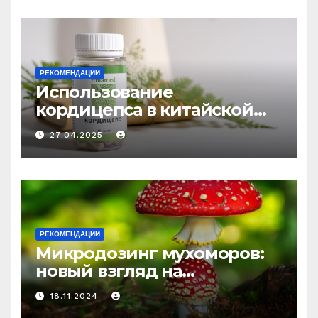
РЕКОМЕНДАЦИИ
Использование
кордицепса в китайской
медицине: природное
27.04.2025
средство против усталости
и истощения
РЕКОМЕНДАЦИИ
Микродозинг мухоморов:
новый взгляд на
психоделику
18.11.2024