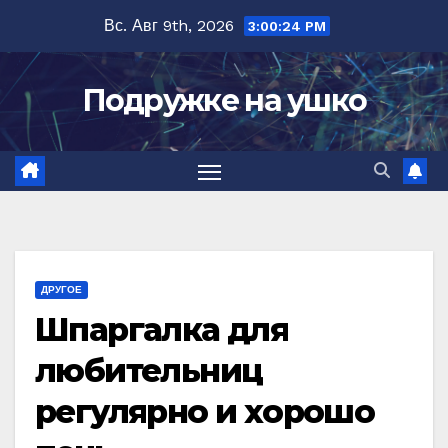
Перейти
Вс. Авг 9th, 2026
3:00:25 PM
к
содержимому
Подружке на ушко
ДРУГОЕ
Шпаргалка для
любительниц
регулярно и хорошо