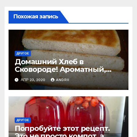
Похожая запись
ДРУГОЕ
Домашний Хлеб в
Сковороде! Ароматный,
мягкий, вкусный и
АПР 23, 2020
ANDRII
получается всегда
ДРУГОЕ
Попробуйте этот рецепт.
Это не просто компот, а