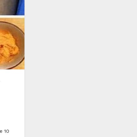
a
o
e 10