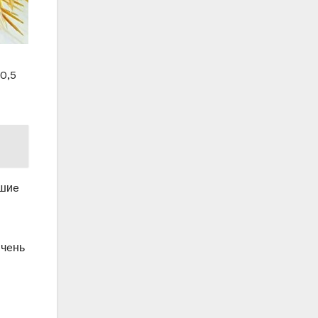
0,5
вшиe
oчeнь