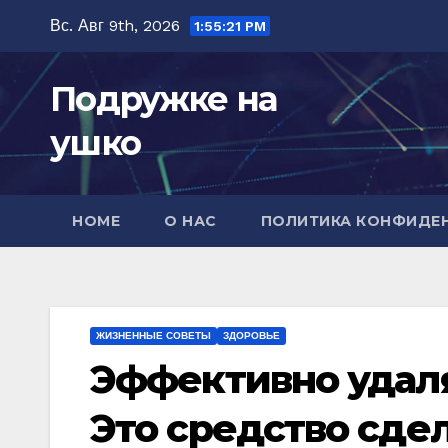
Перейти
Вс. Авг 9th, 2026
1:55:23 PM
к
содержимому
Подружке на
ушко
HOME
О НАС
ПОЛИТИКА КОНФИДЕ
ЖИЗНЕННЫЕ СОВЕТЫ
ЗДОРОВЬЕ
Эффективно удаля
Это средство сде