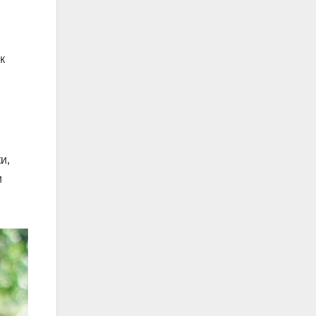
к
и,
и