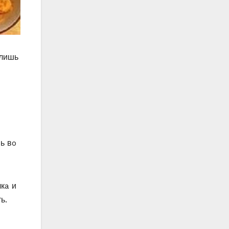
 лишь
ь вo
кa и
ь.