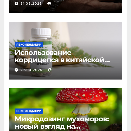
выбору аксессуаров
31.08.2025
РЕКОМЕНДАЦИИ
Использование
кордицепса в китайской
медицине: природное
27.04.2025
средство против усталости
и истощения
РЕКОМЕНДАЦИИ
Микродозинг мухоморов:
новый взгляд на