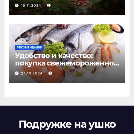
психоделику
18.11.2024
РЕКОМЕНДАЦИИ
Удобство и качество:
покупка свежемороженной
рыбы онлайн
24.10.2024
Подружке на ушко