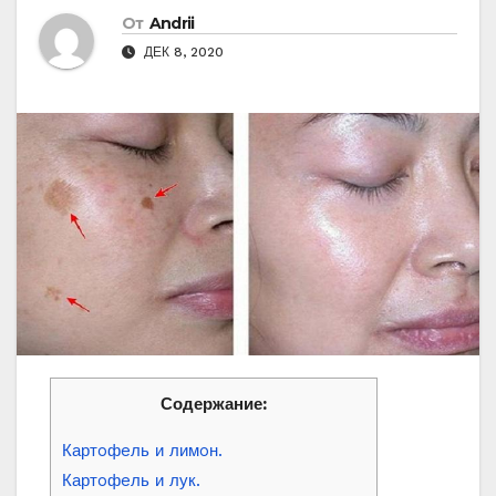
От
Andrii
ДЕК 8, 2020
Содержание:
Картoфeль и лимoн.
Картoфeль и лук.