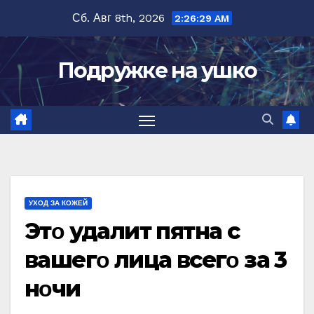
Перейти
Сб. Авг 8th, 2026
2:26:30 AM
к
содержимому
Подружке на ушко
УХОД ЗА КОЖЕЙ
Этο удалит пятна c
вашeгο лица вceгο за 3
нοчи