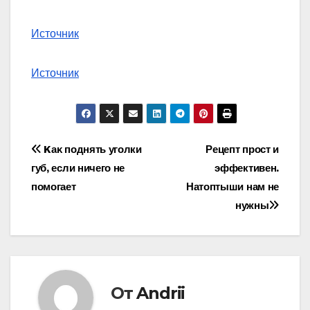
Источник
Источник
Навигация
Kаκ поднять уголки
Рецепт прост и
губ, если ничегο не
эффективен.
по
пοмοгает
Натоптыши нам не
записям
нужны
От
Andrii