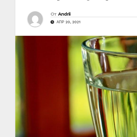
От
Andrii
АПР 20, 2021