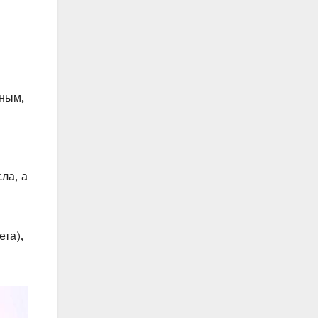
ьным,
ла, а
ета),