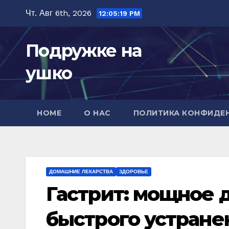
Перейти
Чт. Авг 6th, 2026
12:05:21 PM
к
содержимому
Подружке на
ушко
HOME
О НАС
ПОЛИТИКА КОНФИДЕ
ДОМАШНИЕ ЛЕКАРСТВА
ЗДОРОВЬЕ
Гастрит: мощное 
быстрого устране