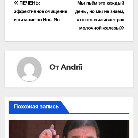
Навигация
ПЕЧЕНЬ:
Мы пьём это каждый
эффективное очищение
день , но мы не знаем,
по
и питание по Инь-Ян
что это вызывает рак
записям
молочной железы
От
Andrii
Похожая запись