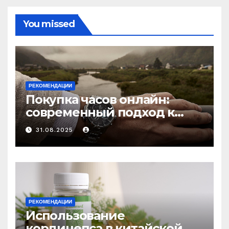
You missed
РЕКОМЕНДАЦИИ
Покупка часов онлайн:
современный подход к
выбору аксессуаров
31.08.2025
РЕКОМЕНДАЦИИ
Использование
кордицепса в китайской