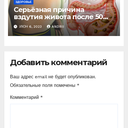
ЗДОРОВЬЕ
Серьёзная причина
вздутия живота после 50
лет. Многие обращают на
ИЮН 6, 2023
ANDRII
это внимание, когда
становится поздно!
Добавить комментарий
Ваш адрес email не будет опубликован.
Обязательные поля помечены
*
Комментарий
*