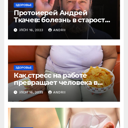
ЗДОРОВЬЕ
Протоиерей Андрей
Ткачев: болезнь в старости
— это расплата за грехи?
ИЮН 16, 2023
ANDRII
Вот те раз!
ЗДОРОВЬЕ
Как стресс на работе
превращает человека в
колобка! Так вот в чем дело!
ИЮН 16, 2023
ANDRII