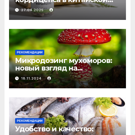
медицине: природное
27.04.2025
средство против усталости
и истощения
РЕКОМЕНДАЦИИ
Микродозинг мухоморов:
новый взгляд на
психоделику
18.11.2024
РЕКОМЕНДАЦИИ
Удобство и качество: